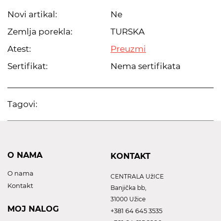
Novi artikal:
Ne
Zemlja porekla:
TURSKA
Atest:
Preuzmi
Sertifikat:
Nema sertifikata
Tagovi:
O NAMA
KONTAKT
O nama
CENTRALA UžICE
Kontakt
Banjička bb,
31000 Užice
MOJ NALOG
+381 64 645 3535