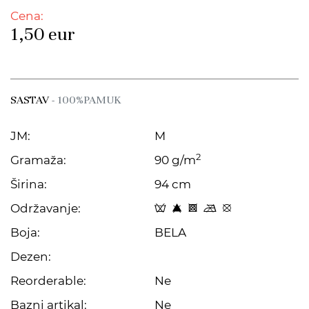
Cena:
1,50
eur
SASTAV
- 100%PAMUK
JM:
M
2
Gramaža:
90 g/m
Širina:
94 cm
Održavanje:
x 8 H m E
Boja:
BELA
Dezen:
Reorderable:
Ne
Bazni artikal:
Ne