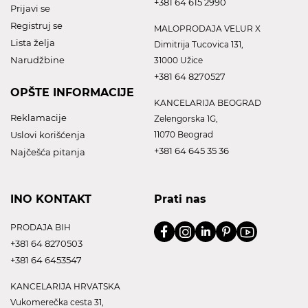
+381 64 615 2990
Prijavi se
Registruj se
MALOPRODAJA VELUR X
Lista želja
Dimitrija Tucovica 131,
Narudžbine
31000 Užice
+381 64 8270527
OPŠTE INFORMACIJE
KANCELARIJA BEOGRAD
Reklamacije
Zelengorska 1G,
Uslovi korišćenja
11070 Beograd
+381 64 645 35 36
Najčešća pitanja
INO KONTAKT
Prati nas
PRODAJA BIH
+381 64 8270503
+381 64 6453547
KANCELARIJA HRVATSKA
Vukomerečka cesta 31,