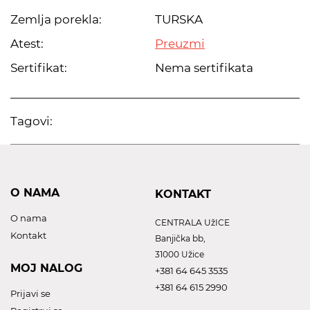
Zemlja porekla:
TURSKA
Atest:
Preuzmi
Sertifikat:
Nema sertifikata
Tagovi:
O NAMA
KONTAKT
O nama
CENTRALA UžICE
Kontakt
Banjička bb,
31000 Užice
MOJ NALOG
+381 64 645 3535
+381 64 615 2990
Prijavi se