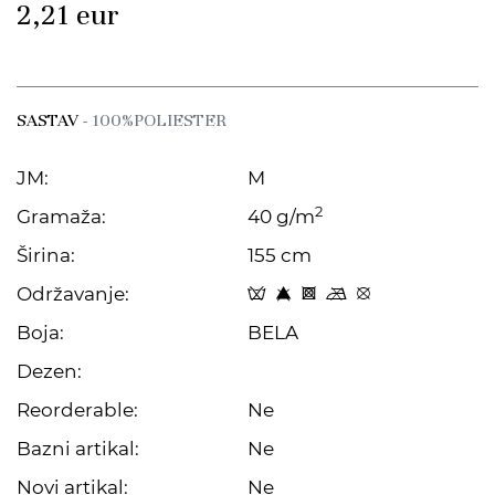
2,21
eur
SASTAV
- 100%POLIESTER
JM:
M
2
Gramaža:
40 g/m
Širina:
155 cm
Održavanje:
x 8 H m E
Boja:
BELA
Dezen:
Reorderable:
Ne
Bazni artikal:
Ne
Novi artikal:
Ne