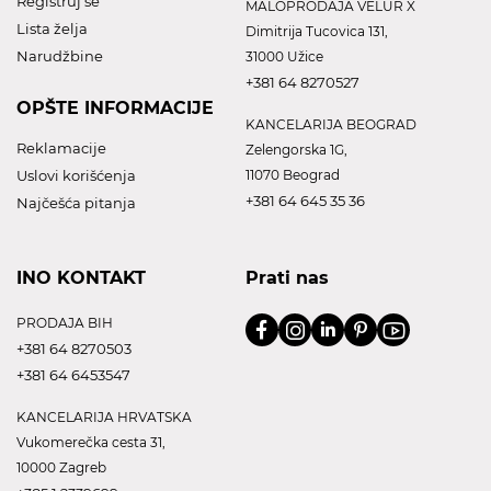
Registruj se
MALOPRODAJA VELUR X
Lista želja
Dimitrija Tucovica 131,
Narudžbine
31000 Užice
+381 64 8270527
OPŠTE INFORMACIJE
KANCELARIJA BEOGRAD
Reklamacije
Zelengorska 1G,
Uslovi korišćenja
11070 Beograd
+381 64 645 35 36
Najčešća pitanja
INO KONTAKT
Prati nas
PRODAJA BIH
+381 64 8270503
+381 64 6453547
KANCELARIJA HRVATSKA
Vukomerečka cesta 31,
10000 Zagreb