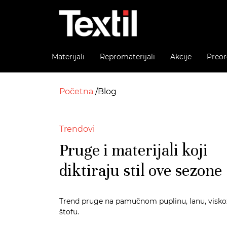
Materijali
Repromaterijali
Akcije
Preor
Početna
Blog
Trendovi
Pruge i materijali koji
diktiraju stil ove sezone
Trend pruge na pamučnom puplinu, lanu, viskoz
štofu.