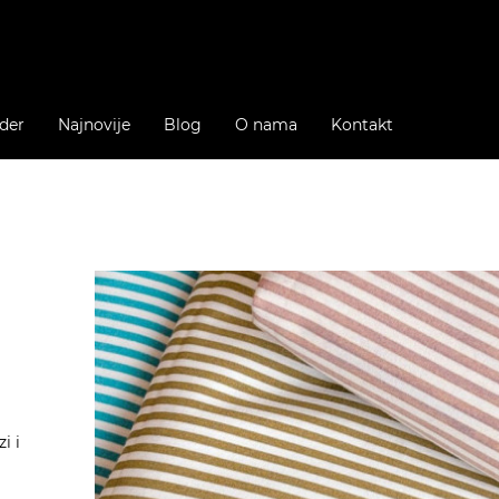
der
Najnovije
Blog
O nama
Kontakt
i i