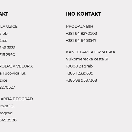
AKT
INO KONTAKT
LA UžICE
PRODAJA BIH
a bb,
+381 64 8270503
žice
+381 64 6453547
645 3535
KANCELARIJA HRVATSKA
615 2990
Vukomerečka cesta 31,
ODAJA VELUR X
10000 Zagreb
a Tucovica 131,
+385 1 2339699
žice
+385 98 9587368
 8270527
ARIJA BEOGRAD
rska 1G,
eograd
645 35 36