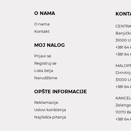
O NAMA
KONT
O nama
CENTRA
Kontakt
Banjičk
31000 U
MOJ NALOG
+381 64 
+381 64 
Prijavi se
Registruj se
MALOPR
Lista želja
Dimitrij
Narudžbine
31000 U
+381 64
OPŠTE INFORMACIJE
KANCEL
Reklamacije
Zelengo
Uslovi korišćenja
11070 B
Najčešća pitanja
+381 64 