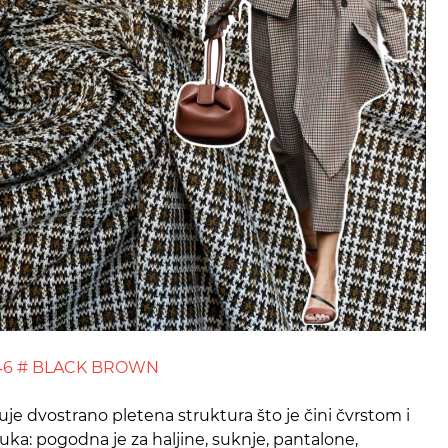
446 # BLACK BROWN
uje dvostrano pletena struktura što je čini čvrstom i
uka: pogodna je za haljine, suknje, pantalone,