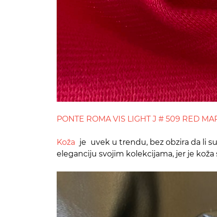
PONTE ROMA VIS LIGHT J # 509 RED M
Koža
je
uvek u trendu, bez obzira da li s
eleganciju svojim kolekcijama, jer je koža 