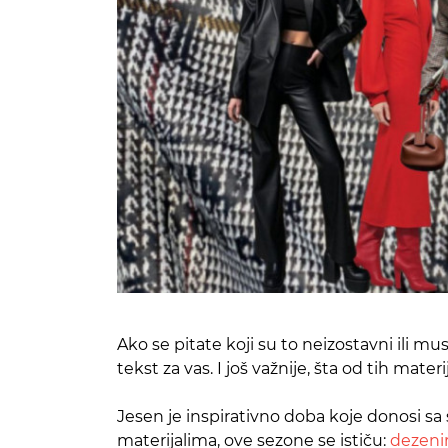
Ako se pitate koji su to neizostavni ili mus
tekst za vas. I još važnije, šta od tih mate
Jesen je inspirativno doba koje donosi sa
materijalima, ove sezone se ističu:
dezeni