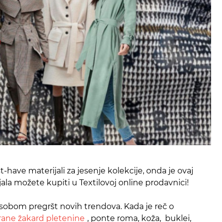
t-have materijali za jesenje kolekcije, onda je ovaj
rijala možete kupiti u Textilovoj online prodavnici!
 sobom pregršt novih trendova. Kada je reč o
rane žakard pletenine
, ponte roma, koža, buklei,