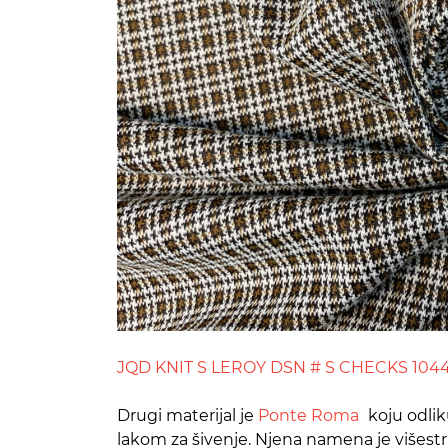
JQD KNIT S LEROY DSN # S CHECKS 10
Drugi materijal je
Ponte Roma
koju odlik
lakom za šivenje. Njena namena je višestr