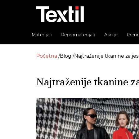
Materijali
Repromaterijali
Akcije
Preor
Početna
Blog
Najtraženije tkanine za jes
Najtraženije tkanine za