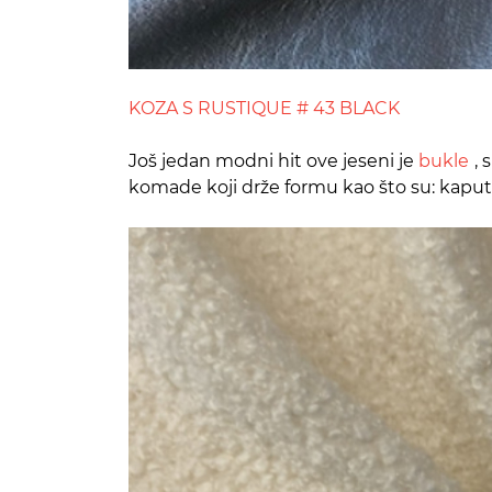
KOZA S RUSTIQUE # 43 BLACK
Još jedan modni hit ove jeseni je
bukle
, 
komade koji drže formu kao što su: kaputi,