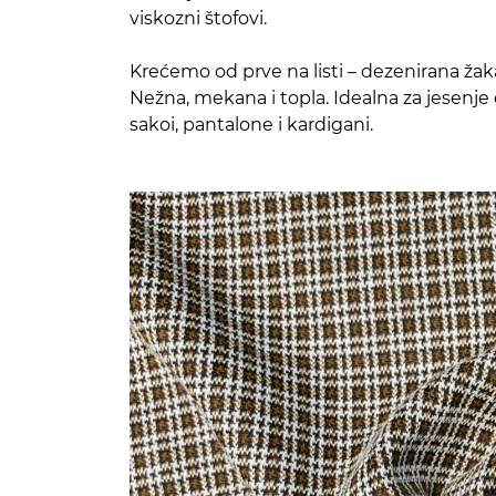
viskozni štofovi.
Krećemo od prve na listi – dezenirana žaka
Nežna, mekana i topla. Idealna za jesenje
sakoi, pantalone i kardigani.