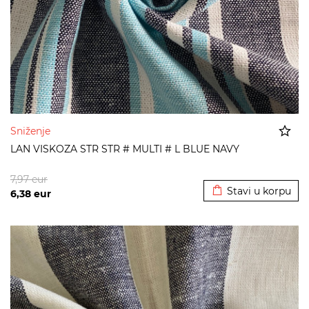
Sniženje
LAN VISKOZA STR STR # MULTI # L BLUE NAVY
Dodato u korpu
7,97
eur
Stavi u korpu
6,38
eur