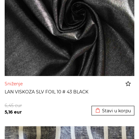
Sniženje
LAN VISKOZA SLV FOIL 10 # 43 BLACK
Dodato u korpu
6,45
eur
Stavi u korpu
5,16
eur