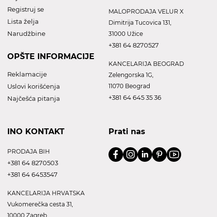
Registruj se
MALOPRODAJA VELUR X
Lista želja
Dimitrija Tucovica 131,
Narudžbine
31000 Užice
+381 64 8270527
OPŠTE INFORMACIJE
KANCELARIJA BEOGRAD
Reklamacije
Zelengorska 1G,
Uslovi korišćenja
11070 Beograd
+381 64 645 35 36
Najčešća pitanja
INO KONTAKT
Prati nas
PRODAJA BIH
+381 64 8270503
+381 64 6453547
KANCELARIJA HRVATSKA
Vukomerečka cesta 31,
10000 Zagreb