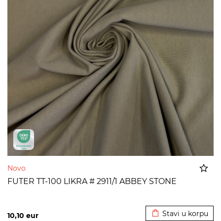
Novo
FUTER TT-100 LIKRA # 2911/1 ABBEY STONE
Dodato u korpu
Stavi u korpu
10,10
eur