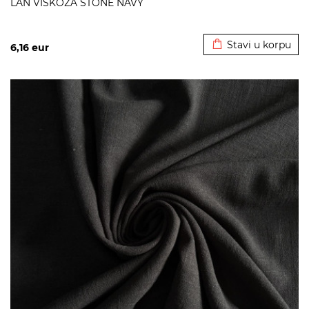
LAN VISKOZA STONE NAVY
Dodato u korpu
Stavi u korpu
6,16
eur