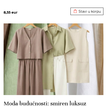
Dodato u korpu
Stavi u korpu
8,55
eur
>
Moda budućnosti: smiren luksuz