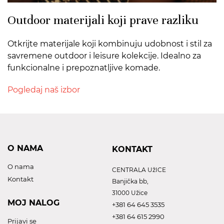
Outdoor materijali koji prave razliku
Otkrijte materijale koji kombinuju udobnost i stil za
savremene outdoor i leisure kolekcije. Idealno za
funkcionalne i prepoznatljive komade.
Pogledaj naš izbor
O NAMA
KONTAKT
O nama
CENTRALA UžICE
Kontakt
Banjička bb,
31000 Užice
MOJ NALOG
+381 64 645 3535
+381 64 615 2990
Prijavi se