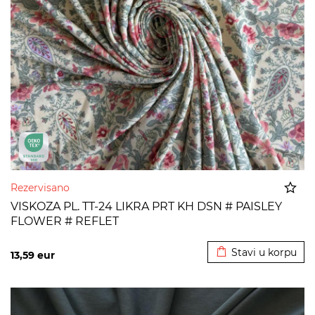
Rezervisano
VISKOZA PL. TT-24 LIKRA PRT KH DSN # PAISLEY
FLOWER # REFLET
Dodato u korpu
Stavi u korpu
13,59
eur