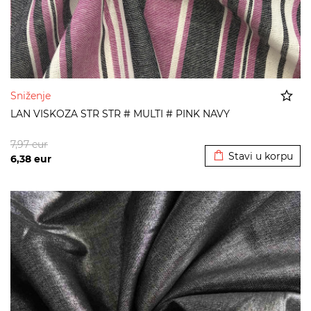
Sniženje
LAN VISKOZA STR STR # MULTI # PINK NAVY
Dodato u korpu
7,97
eur
Stavi u korpu
6,38
eur