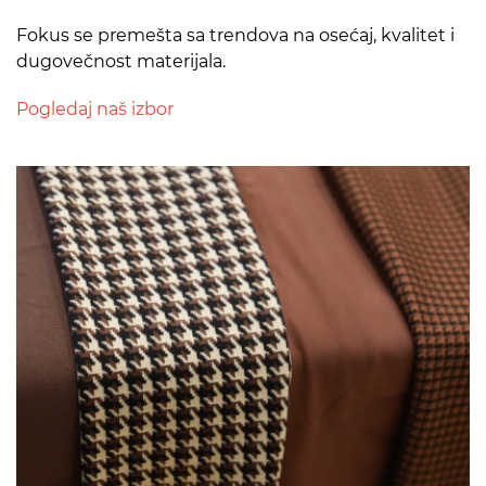
Fokus se premešta sa trendova na osećaj, kvalitet i
dugovečnost materijala.
Pogledaj naš izbor
>