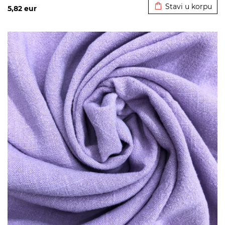
Stavi u korpu
5,82
eur