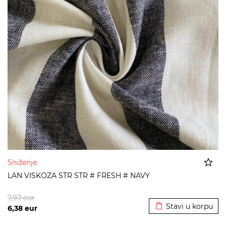
Sniženje
LAN VISKOZA STR STR # FRESH # NAVY
Dodato u korpu
7,97
eur
Stavi u korpu
6,38
eur