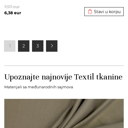
Dodato u korpu
7,97
eur
Stavi u korpu
6,38
eur
1
2
3
Upoznajte najnovije Textil tkanine
Materijali sa međunarodnih sajmova