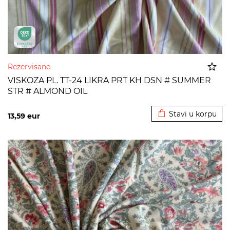
Rezervisano
VISKOZA PL. TT-24 LIKRA PRT KH DSN # SUMMER
STR # ALMOND OIL
Dodato u korpu
Stavi u korpu
13,59
eur