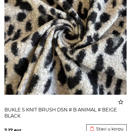
BUKLE S KNIT BRUSH DSN # B ANIMAL # BEIGE
BLACK
Dodato u korpu
Stavi u korpu
7,27
eur