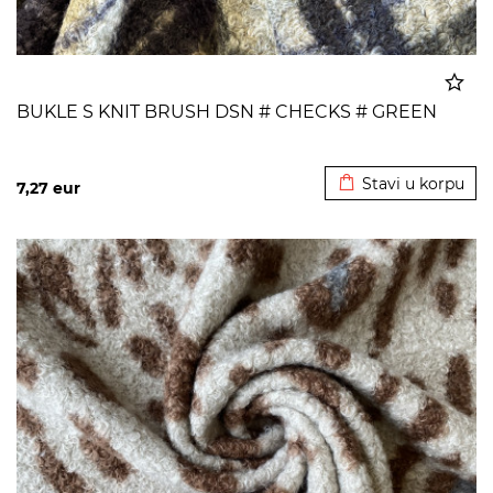
BUKLE S KNIT BRUSH DSN # CHECKS # GREEN
Dodato u korpu
Stavi u korpu
7,27
eur