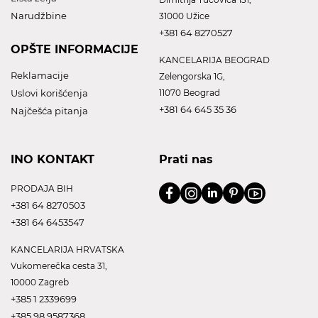
Narudžbine
31000 Užice
+381 64 8270527
OPŠTE INFORMACIJE
KANCELARIJA BEOGRAD
Reklamacije
Zelengorska 1G,
Uslovi korišćenja
11070 Beograd
+381 64 645 35 36
Najčešća pitanja
INO KONTAKT
Prati nas
PRODAJA BIH
+381 64 8270503
+381 64 6453547
KANCELARIJA HRVATSKA
Vukomerečka cesta 31,
10000 Zagreb
+385 1 2339699
+385 98 9587368