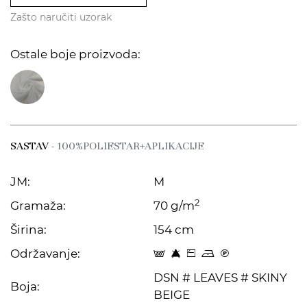
Zašto naručiti uzorak
Ostale boje proizvoda:
SASTAV
- 100%POLIESTAR+APLIKACIJE
JM:
M
2
Gramaža:
70 g/m
Širina:
154 cm
Održavanje:
s 8 Z o C
DSN # LEAVES # SKINY
Boja:
BEIGE