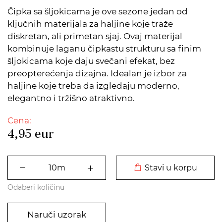
Čipka sa šljokicama je ove sezone jedan od
ključnih materijala za haljine koje traže
diskretan, ali primetan sjaj. Ovaj materijal
kombinuje laganu čipkastu strukturu sa finim
šljokicama koje daju svečani efekat, bez
preopterećenja dizajna. Idealan je izbor za
haljine koje treba da izgledaju moderno,
elegantno i tržišno atraktivno.
Cena:
4,95
eur
DODATO U KORPU
Stavi u korpu
Odaberi količinu
Naruči uzorak