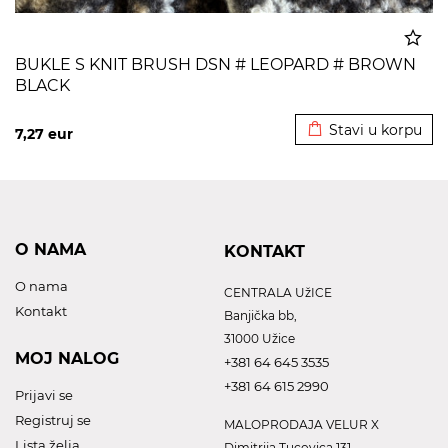
BUKLE S KNIT BRUSH DSN # LEOPARD # BROWN
BLACK
Dodato u korpu
Stavi u korpu
7,27
eur
O NAMA
KONTAKT
O nama
CENTRALA UžICE
Kontakt
Banjička bb,
31000 Užice
MOJ NALOG
+381 64 645 3535
+381 64 615 2990
Prijavi se
Registruj se
MALOPRODAJA VELUR X
Lista želja
Dimitrija Tucovica 131,