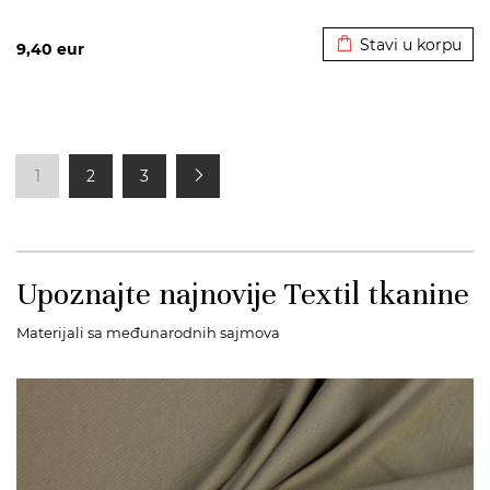
Dodato u korpu
Stavi u korpu
9,40
eur
1
2
3
Upoznajte najnovije Textil tkanine
Materijali sa međunarodnih sajmova