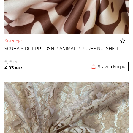
Sniženje
SCUBA S DGT PRT DSN # ANIMAL # PUREE NUTSHELL
Dodato u korpu
6,16
eur
Stavi u korpu
4,93
eur