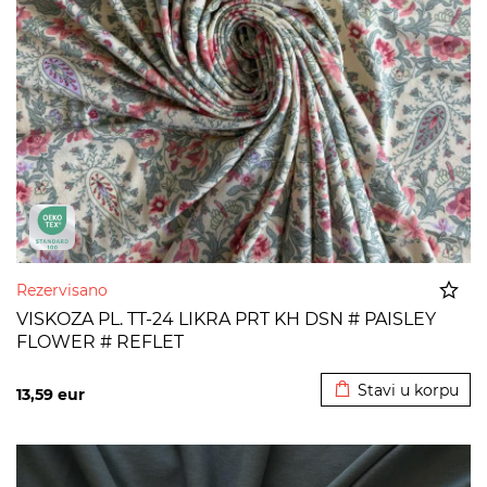
Rezervisano
VISKOZA PL. TT-24 LIKRA PRT KH DSN # PAISLEY
FLOWER # REFLET
Dodato u korpu
Stavi u korpu
13,59
eur