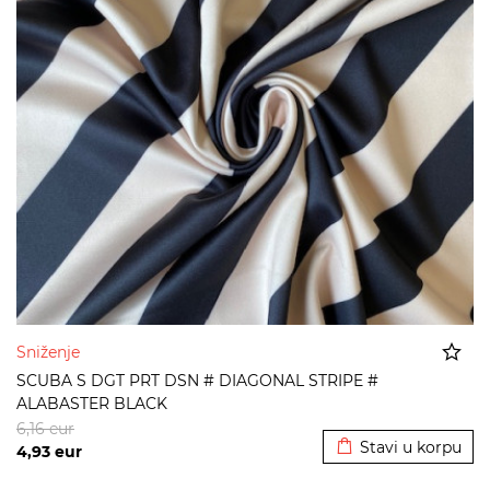
Sniženje
SCUBA S DGT PRT DSN # DIAGONAL STRIPE #
ALABASTER BLACK
Dodato u korpu
6,16
eur
Stavi u korpu
4,93
eur