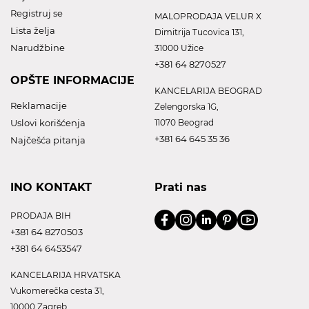
Registruj se
MALOPRODAJA VELUR X
Lista želja
Dimitrija Tucovica 131,
Narudžbine
31000 Užice
+381 64 8270527
OPŠTE INFORMACIJE
KANCELARIJA BEOGRAD
Reklamacije
Zelengorska 1G,
Uslovi korišćenja
11070 Beograd
+381 64 645 35 36
Najčešća pitanja
INO KONTAKT
Prati nas
PRODAJA BIH
+381 64 8270503
+381 64 6453547
KANCELARIJA HRVATSKA
Vukomerečka cesta 31,
10000 Zagreb