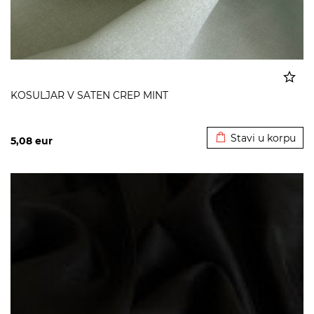
KOSULJAR V SATEN CREP MINT
Dodato u korpu
Stavi u korpu
5,08
eur