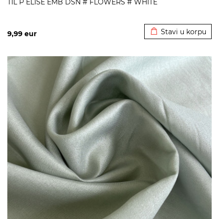
TIL P ELISE EMB DSN # FLOWERS # WHITE
Dodato u korpu
Stavi u korpu
9,99
eur