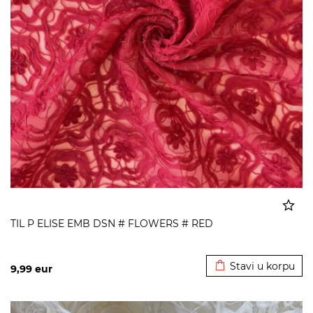
TIL P ELISE EMB DSN # FLOWERS # RED
Dodato u korpu
Stavi u korpu
9,99
eur