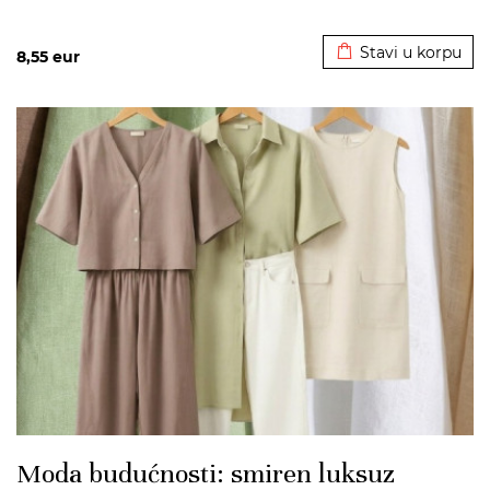
Dodato u korpu
Stavi u korpu
8,55
eur
>
Moda budućnosti: smiren luksuz