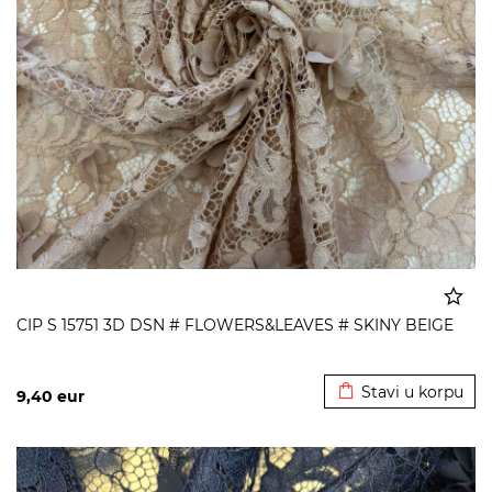
CIP S 15751 3D DSN # FLOWERS&LEAVES # SKINY BEIGE
Dodato u korpu
Stavi u korpu
9,40
eur