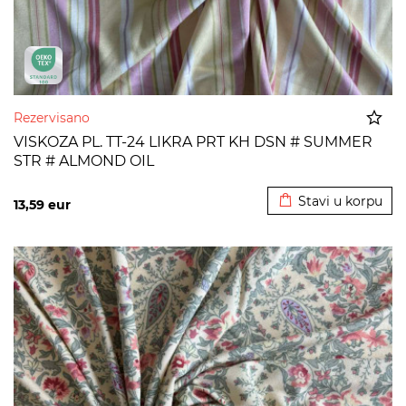
Rezervisano
VISKOZA PL. TT-24 LIKRA PRT KH DSN # SUMMER
STR # ALMOND OIL
Dodato u korpu
Stavi u korpu
13,59
eur