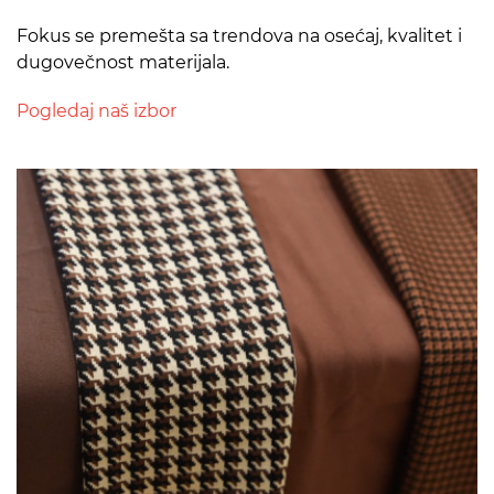
Fokus se premešta sa trendova na osećaj, kvalitet i
dugovečnost materijala.
Pogledaj naš izbor
>