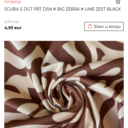
Sniženje
SCUBA S DGT PRT DSN # BIG ZEBRA # LIME ZEST BLACK
Dodato u korpu
6,16
eur
Stavi u korpu
4,93
eur