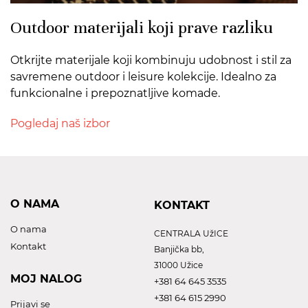
Outdoor materijali koji prave razliku
Otkrijte materijale koji kombinuju udobnost i stil za
savremene outdoor i leisure kolekcije. Idealno za
funkcionalne i prepoznatljive komade.
Pogledaj naš izbor
O NAMA
KONTAKT
O nama
CENTRALA UžICE
Kontakt
Banjička bb,
31000 Užice
MOJ NALOG
+381 64 645 3535
+381 64 615 2990
Prijavi se