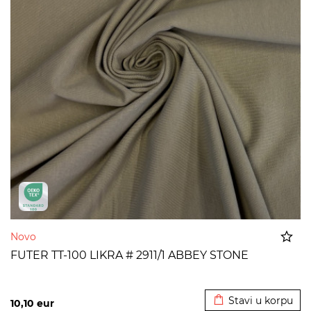
Novo
FUTER TT-100 LIKRA # 2911/1 ABBEY STONE
Dodato u korpu
Stavi u korpu
10,10
eur