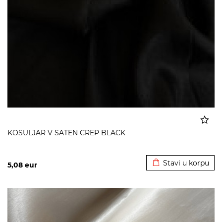
KOSULJAR V SATEN CREP BLACK
Dodato u korpu
Stavi u korpu
5,08
eur