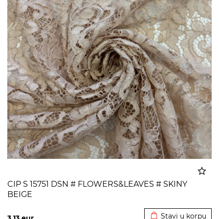
CIP S 15751 DSN # FLOWERS&LEAVES # SKINY
BEIGE
Dodato u korpu
Stavi u korpu
3,13
eur