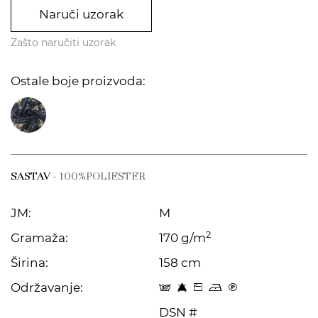
Naruči uzorak
Zašto naručiti uzorak
Ostale boje proizvoda:
SASTAV
- 100%POLIESTER
JM:
M
2
Gramaža:
170 g/m
Širina:
158 cm
Održavanje:
s 8 Z o C
DSN #