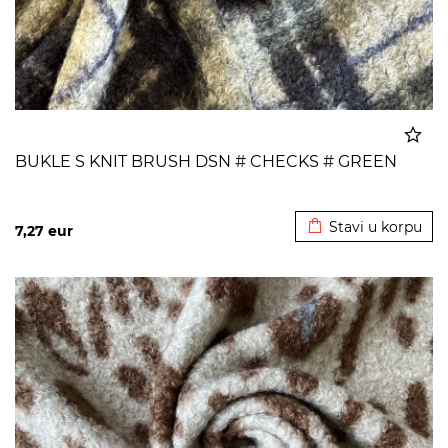
BUKLE S KNIT BRUSH DSN # CHECKS # GREEN
Dodato u korpu
Stavi u korpu
7,27
eur