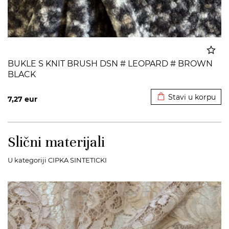
BUKLE S KNIT BRUSH DSN # LEOPARD # BROWN
BLACK
Dodato u korpu
Stavi u korpu
7,27
eur
Slični materijali
U kategoriji CIPKA SINTETICKI