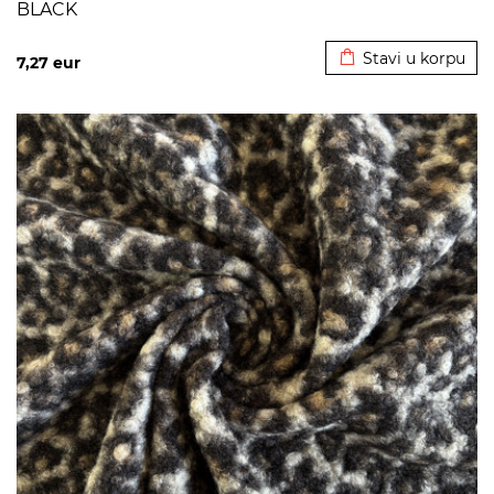
BLACK
Dodato u korpu
Stavi u korpu
7,27
eur