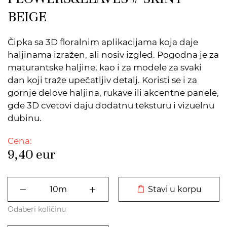
BEIGE
Čipka sa 3D floralnim aplikacijama koja daje
haljinama izražen, ali nosiv izgled. Pogodna je za
maturantske haljine, kao i za modele za svaki
dan koji traže upečatljiv detalj. Koristi se i za
gornje delove haljina, rukave ili akcentne panele,
gde 3D cvetovi daju dodatnu teksturu i vizuelnu
dubinu.
Cena:
9,40
eur
DODATO U KORPU
Stavi u korpu
Odaberi količinu