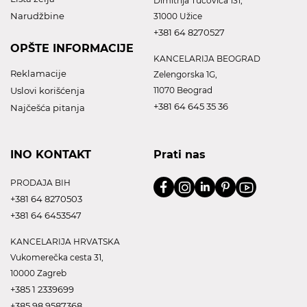
Dimitrija Tucovica 131,
Narudžbine
31000 Užice
+381 64 8270527
OPŠTE INFORMACIJE
KANCELARIJA BEOGRAD
Reklamacije
Zelengorska 1G,
Uslovi korišćenja
11070 Beograd
+381 64 645 35 36
Najčešća pitanja
INO KONTAKT
Prati nas
PRODAJA BIH
+381 64 8270503
+381 64 6453547
KANCELARIJA HRVATSKA
Vukomerečka cesta 31,
10000 Zagreb
+385 1 2339699
+385 98 9587368