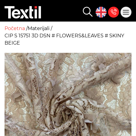
Početna
Materijali
CIP S 15751 3D DSN # FLOWERS&LEAVES # SKINY
BEIGE