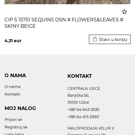
CIP S 15751 SEQUINS DSN # FLOWERS&LEAVES #
SKINY BEIGE
Dodato u korpu
Stavi u korpu
4,31
eur
O NAMA
KONTAKT
O nama
CENTRALA UžICE
Kontakt
Banjička bb,
31000 Užice
MOJ NALOG
+381 64 645 3535
+381 64 615 2990
Prijavi se
Registruj se
MALOPRODAJA VELUR X
Lista želja