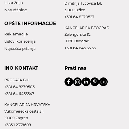
Lista želja
Dimitrija Tucovica 131,
Narudžbine
31000 Užice
+381 64 8270527
OPŠTE INFORMACIJE
KANCELARIJA BEOGRAD
Reklamacije
Zelengorska 1G,
Uslovi korišćenja
11070 Beograd
+381 64 645 35 36
Najčešća pitanja
INO KONTAKT
Prati nas
PRODAJA BIH
+381 64 8270503
+381 64 6453547
KANCELARIJA HRVATSKA
Vukomerečka cesta 31,
10000 Zagreb
+385 1 2339699