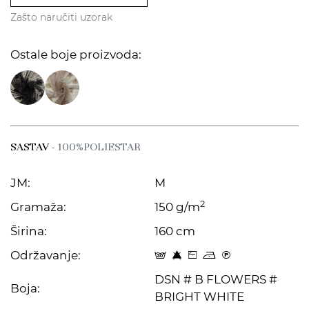
Zašto naručiti uzorak
Ostale boje proizvoda:
SASTAV
- 100%POLIESTAR
JM:
M
2
Gramaža:
150 g/m
Širina:
160 cm
Održavanje:
s 8 Z o C
DSN # B FLOWERS #
Boja:
BRIGHT WHITE