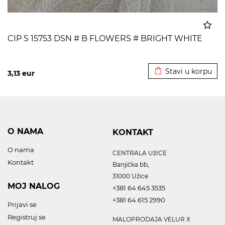
CIP S 15753 DSN # B FLOWERS # BRIGHT WHITE
Dodato u korpu
Stavi u korpu
3,13
eur
O NAMA
KONTAKT
O nama
CENTRALA UžICE
Kontakt
Banjička bb,
31000 Užice
MOJ NALOG
+381 64 645 3535
+381 64 615 2990
Prijavi se
Registruj se
MALOPRODAJA VELUR X