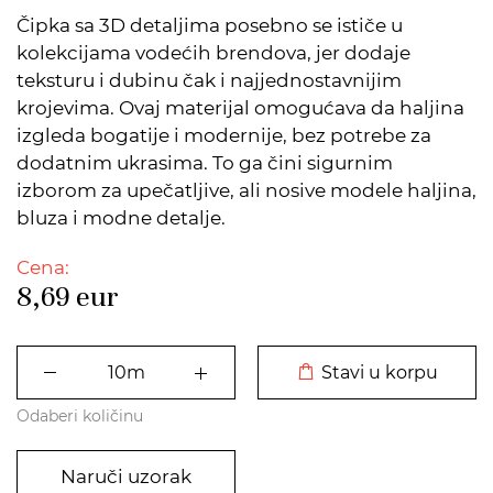
Čipka sa 3D detaljima posebno se ističe u
kolekcijama vodećih brendova, jer dodaje
teksturu i dubinu čak i najjednostavnijim
krojevima. Ovaj materijal omogućava da haljina
izgleda bogatije i modernije, bez potrebe za
dodatnim ukrasima. To ga čini sigurnim
izborom za upečatljive, ali nosive modele haljina,
bluza i modne detalje.
Cena:
8,69
eur
DODATO U KORPU
Stavi u korpu
Odaberi količinu
Naruči uzorak