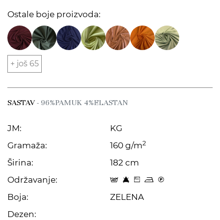
Ostale boje proizvoda:
+ još 65
SASTAV
- 96%PAMUK 4%ELASTAN
JM:
KG
2
Gramaža:
160 g/m
Širina:
182 cm
Održavanje:
t 8 Z p C
Boja:
ZELENA
Dezen: