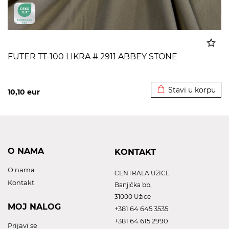
FUTER TT-100 LIKRA # 2911 ABBEY STONE
Dodato u korpu
Stavi u korpu
10,10
eur
O NAMA
KONTAKT
O nama
CENTRALA UžICE
Kontakt
Banjička bb,
31000 Užice
MOJ NALOG
+381 64 645 3535
+381 64 615 2990
Prijavi se