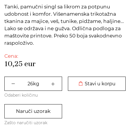
Tanki, pamučni singl sa likrom za potpunu
udobnost i komfor. Višenamenska trikotažna
tkanina za majice, veš, tunike, pidžame, haljine...
Lako se održava i ne gužva. Odlična podloga za
maštovite printove. Preko 50 boja svakodnevno
raspoloživo.
Cena:
10,25
eur
DODATO U KORPU
Stavi u korpu
Odaberi količinu
Naruči uzorak
Zašto naručiti uzorak