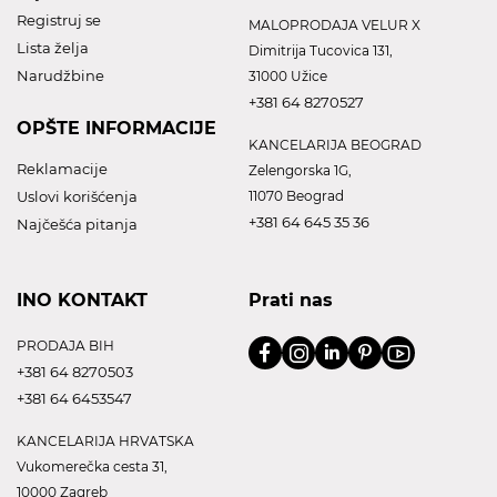
Registruj se
MALOPRODAJA VELUR X
Lista želja
Dimitrija Tucovica 131,
Narudžbine
31000 Užice
+381 64 8270527
OPŠTE INFORMACIJE
KANCELARIJA BEOGRAD
Reklamacije
Zelengorska 1G,
Uslovi korišćenja
11070 Beograd
+381 64 645 35 36
Najčešća pitanja
INO KONTAKT
Prati nas
PRODAJA BIH
+381 64 8270503
+381 64 6453547
KANCELARIJA HRVATSKA
Vukomerečka cesta 31,
10000 Zagreb