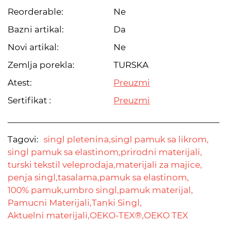
Reorderable:
Ne
Bazni artikal:
Da
Novi artikal:
Ne
Zemlja porekla:
TURSKA
Atest:
Preuzmi
Sertifikat :
Preuzmi
Tagovi:
singl pletenina,
singl pamuk sa likrom,
singl pamuk sa elastinom,
prirodni materijali,
turski tekstil veleprodaja,
materijali za majice,
penja singl,
tasalama,
pamuk sa elastinom,
100% pamuk,
umbro singl,
pamuk materijal,
Pamucni Materijali,
Tanki Singl,
Aktuelni materijali,
OEKO-TEX®,
OEKO TEX