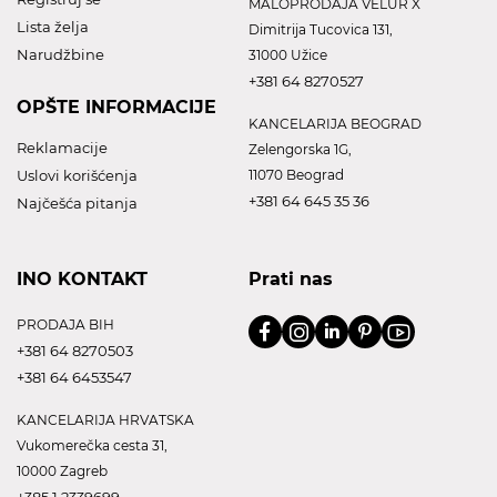
MALOPRODAJA VELUR X
Lista želja
Dimitrija Tucovica 131,
Narudžbine
31000 Užice
+381 64 8270527
OPŠTE INFORMACIJE
KANCELARIJA BEOGRAD
Reklamacije
Zelengorska 1G,
Uslovi korišćenja
11070 Beograd
+381 64 645 35 36
Najčešća pitanja
INO KONTAKT
Prati nas
PRODAJA BIH
+381 64 8270503
+381 64 6453547
KANCELARIJA HRVATSKA
Vukomerečka cesta 31,
10000 Zagreb