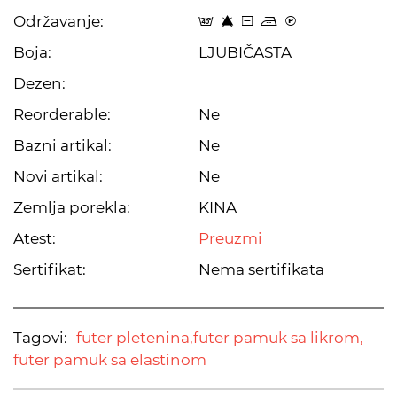
Održavanje:
t 8 a p C
Boja:
LJUBIČASTA
Dezen:
Reorderable:
Ne
Bazni artikal:
Ne
Novi artikal:
Ne
Zemlja porekla:
KINA
Atest:
Preuzmi
Sertifikat:
Nema sertifikata
Tagovi:
futer pletenina,
futer pamuk sa likrom,
futer pamuk sa elastinom