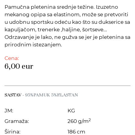
Pamučna pletenina srednje težine. Izuzetno
mekanog opipa sa elastinom, može se pretvoriti
u udobnu sportsku odeću kao što su dukserice sa
kapuljačom, trenerke ,haljine, šortseve...
Odrzavanje je lako, ne gužva se jer je pletenina sa
prirodnim istezanjem.
Cena:
6,00
eur
SASTAV
- 95%PAMUK 5%ELASTAN
JM:
KG
2
Gramaža:
260 g/m
Širina:
186 cm