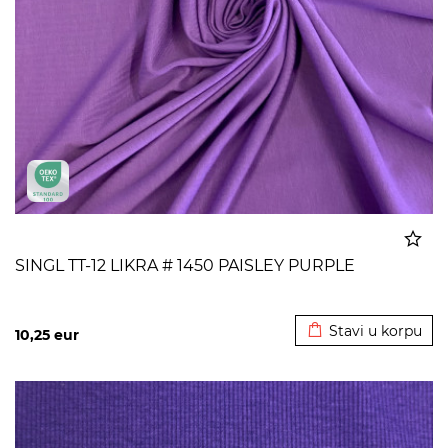
SINGL TT-12 LIKRA # 1450 PAISLEY PURPLE
Dodato u korpu
Stavi u korpu
10,25
eur