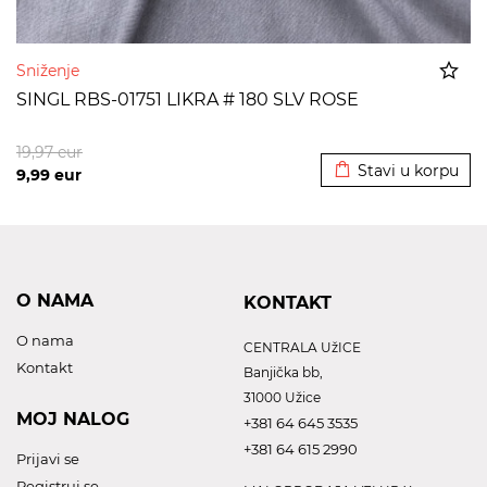
Sniženje
SINGL RBS-01751 LIKRA # 180 SLV ROSE
Dodato u korpu
19,97
eur
Stavi u korpu
9,99
eur
O NAMA
KONTAKT
O nama
CENTRALA UžICE
Kontakt
Banjička bb,
31000 Užice
MOJ NALOG
+381 64 645 3535
+381 64 615 2990
Prijavi se
Registruj se