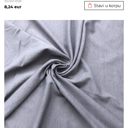
10,30
eur
Stavi u korpu
8,24
eur