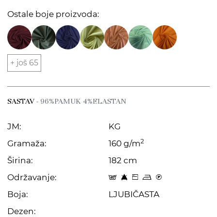
Ostale boje proizvoda:
+ još 65
SASTAV
- 96%PAMUK 4%ELASTAN
JM:
KG
2
Gramaža:
160 g/m
Širina:
182 cm
Održavanje:
t 8 Z p C
Boja:
LJUBIČASTA
Dezen: