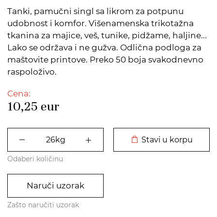
Tanki, pamučni singl sa likrom za potpunu
udobnost i komfor. Višenamenska trikotažna
tkanina za majice, veš, tunike, pidžame, haljine...
Lako se održava i ne gužva. Odlična podloga za
maštovite printove. Preko 50 boja svakodnevno
raspoloživo.
Cena:
10,25
eur
DODATO U KORPU
Stavi u korpu
Odaberi količinu
Naruči uzorak
Zašto naručiti uzorak