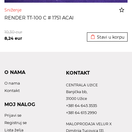
Sniženje
RENDER TT-100 C # 1751 ACAI
Dodato u korpu
10,30
eur
Stavi u korpu
8,24
eur
O NAMA
KONTAKT
O nama
CENTRALA UžICE
Kontakt
Banjička bb,
31000 Užice
MOJ NALOG
+381 64 645 3535
+381 64 615 2990
Prijavi se
Registruj se
MALOPRODAJA VELUR X
Lista želja
Dimitrija Tucovica 131,