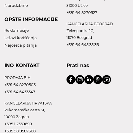
Narudžbine
31000 Užice
+381 64 8270527
OPŠTE INFORMACIJE
KANCELARIJA BEOGRAD
Reklamacije
Zelengorska 1G,
Uslovi korišćenja
11070 Beograd
+381 64 645 35 36
Najčešća pitanja
INO KONTAKT
Prati nas
PRODAJA BIH
+381 64 8270503
+381 64 6453547
KANCELARIJA HRVATSKA
Vukomerečka cesta 31,
10000 Zagreb
+385 1 2339699
+385 98 9587368