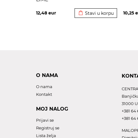
Dodato u korpu
12,48
eur
10,25
e
Stavi u korpu
O NAMA
KONT
O nama
CENTRA
Kontakt
Banjičk
31000 U
MOJ NALOG
+381 64 
+381 64 
Prijavi se
Registruj se
MALOPR
Lista želja
Dimitrij