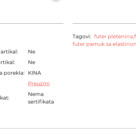
Tagovi:
futer pletenina,
futer pamuk sa elastino
artikal:
Ne
rtikal:
Ne
a porekla:
KINA
Preuzmi
Nema
ikat:
sertifikata