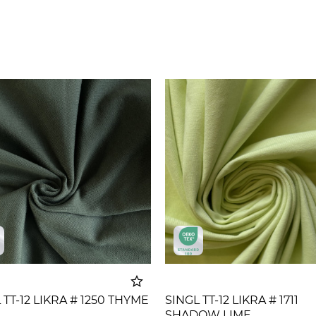
 TT-12 LIKRA # 1250 THYME
SINGL TT-12 LIKRA # 1711
SHADOW LIME