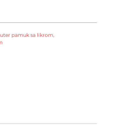
futer pamuk sa likrom,
m