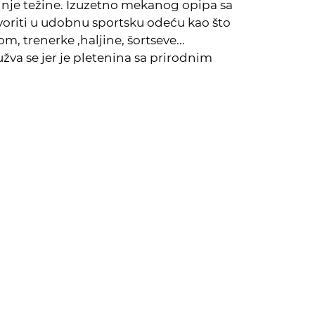
nje težine. Izuzetno mekanog opipa sa
voriti u udobnu sportsku odeću kao što
m, trenerke ,haljine, šortseve...
užva se jer je pletenina sa prirodnim