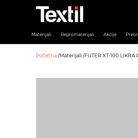
Materijali
Repromaterijali
Akcije
Preor
Početna
Materijali
FUTER XT-100 LIKRA 