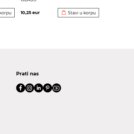
korpu
Dodato u korpu
10,25
eur
 korpu
Stavi u korpu
Prati nas