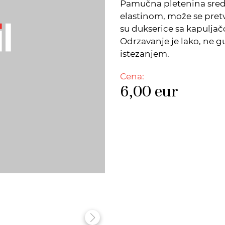
Pamučna pletenina sred
elastinom, može se pret
su dukserice sa kapuljačo
Odrzavanje je lako, ne g
istezanjem.
Cena:
6,00
eur