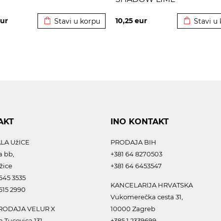
Dodato u korpu
Dodato u 
ur
10,25
eur
Stavi u korpu
Stavi u
AKT
INO KONTAKT
LA UžICE
PRODAJA BIH
a bb,
+381 64 8270503
žice
+381 64 6453547
645 3535
KANCELARIJA HRVATSKA
615 2990
Vukomerečka cesta 31,
ODAJA VELUR X
10000 Zagreb
a Tucovica 131,
+385 1 2339699