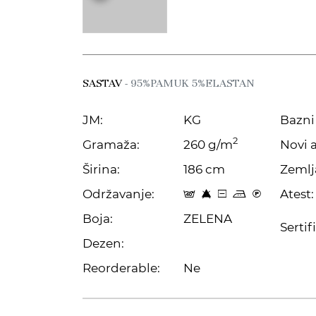
SASTAV
- 95%PAMUK 5%ELASTAN
JM:
KG
Bazni 
2
Gramaža:
260 g/m
Novi a
Širina:
186 cm
Zemlj
Održavanje:
Atest:
t 8 a p C
Boja:
ZELENA
Sertif
Dezen:
Reorderable:
Ne