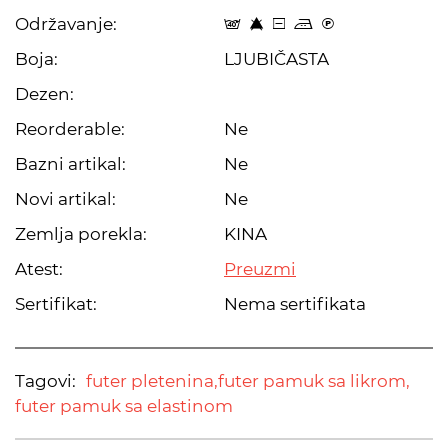
Održavanje:
t 8 a p C
Boja:
LJUBIČASTA
Dezen:
Reorderable:
Ne
Bazni artikal:
Ne
Novi artikal:
Ne
Zemlja porekla:
KINA
Atest:
Preuzmi
Sertifikat:
Nema sertifikata
Tagovi:
futer pletenina,
futer pamuk sa likrom,
futer pamuk sa elastinom