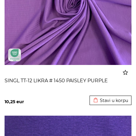
SINGL TT-12 LIKRA # 1450 PAISLEY PURPLE
Dodato u korpu
Stavi u korpu
10,25
eur