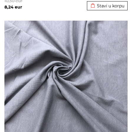
10,30
eur
Stavi u korpu
8,24
eur