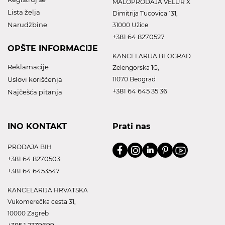
MALOPRODAJA VELUR X
Lista želja
Dimitrija Tucovica 131,
Narudžbine
31000 Užice
+381 64 8270527
OPŠTE INFORMACIJE
KANCELARIJA BEOGRAD
Reklamacije
Zelengorska 1G,
Uslovi korišćenja
11070 Beograd
+381 64 645 35 36
Najčešća pitanja
INO KONTAKT
Prati nas
PRODAJA BIH
+381 64 8270503
+381 64 6453547
KANCELARIJA HRVATSKA
Vukomerečka cesta 31,
10000 Zagreb