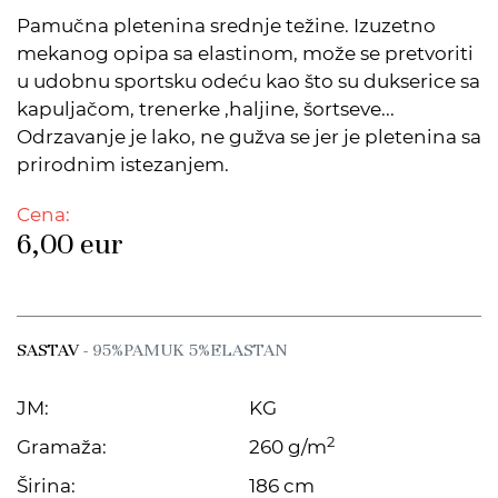
Pamučna pletenina srednje težine. Izuzetno
mekanog opipa sa elastinom, može se pretvoriti
u udobnu sportsku odeću kao što su dukserice sa
kapuljačom, trenerke ,haljine, šortseve...
Odrzavanje je lako, ne gužva se jer je pletenina sa
prirodnim istezanjem.
Cena:
6,00
eur
SASTAV
- 95%PAMUK 5%ELASTAN
JM:
KG
2
Gramaža:
260 g/m
Širina:
186 cm