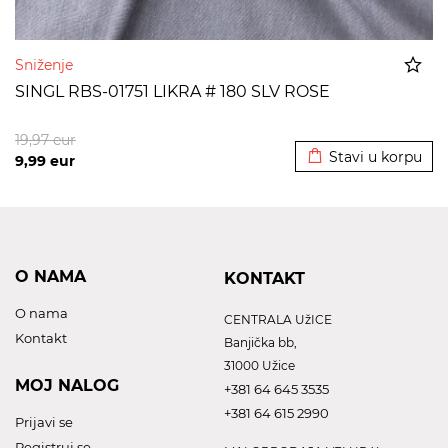
Sniženje
SINGL RBS-01751 LIKRA # 180 SLV ROSE
Dodato u korpu
19,97
eur
Stavi u korpu
9,99
eur
O NAMA
KONTAKT
O nama
CENTRALA UžICE
Kontakt
Banjička bb,
31000 Užice
MOJ NALOG
+381 64 645 3535
+381 64 615 2990
Prijavi se
Registruj se