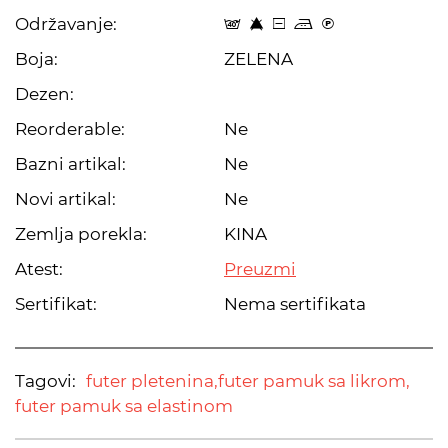
Održavanje:
t 8 a p C
Boja:
ZELENA
Dezen:
Reorderable:
Ne
Bazni artikal:
Ne
Novi artikal:
Ne
Zemlja porekla:
KINA
Atest:
Preuzmi
Sertifikat:
Nema sertifikata
Tagovi:
futer pletenina,
futer pamuk sa likrom,
futer pamuk sa elastinom