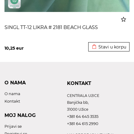
SINGL TT-12 LIKRA # 2181 BEACH GLASS
Dodato u korpu
Stavi u korpu
10,25
eur
O NAMA
KONTAKT
O nama
CENTRALA UžICE
Kontakt
Banjička bb,
31000 Užice
MOJ NALOG
+381 64 645 3535
+381 64 615 2990
Prijavi se
Registruj se