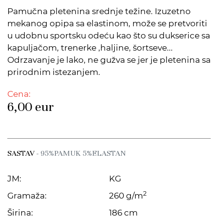
Pamučna pletenina srednje težine. Izuzetno
mekanog opipa sa elastinom, može se pretvoriti
u udobnu sportsku odeću kao što su dukserice sa
kapuljačom, trenerke ,haljine, šortseve...
Odrzavanje je lako, ne gužva se jer je pletenina sa
prirodnim istezanjem.
Cena:
6,00
eur
SASTAV
- 95%PAMUK 5%ELASTAN
JM:
KG
2
Gramaža:
260 g/m
Širina:
186 cm