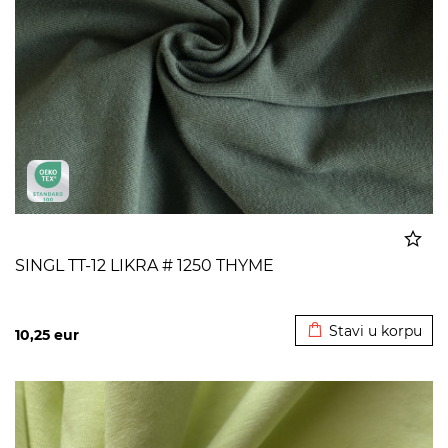
SINGL TT-12 LIKRA # 1250 THYME
Dodato u korpu
Stavi u korpu
10,25
eur