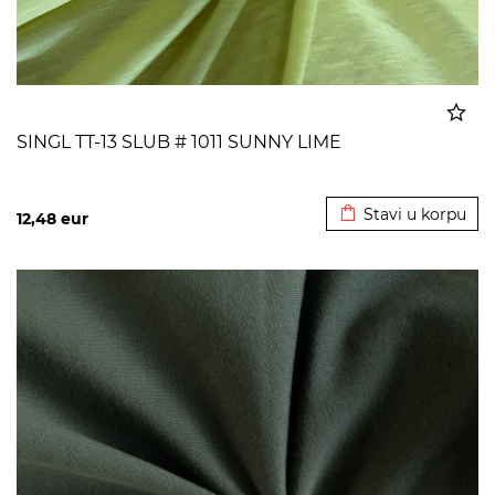
SINGL TT-13 SLUB # 1011 SUNNY LIME
Dodato u korpu
Stavi u korpu
12,48
eur