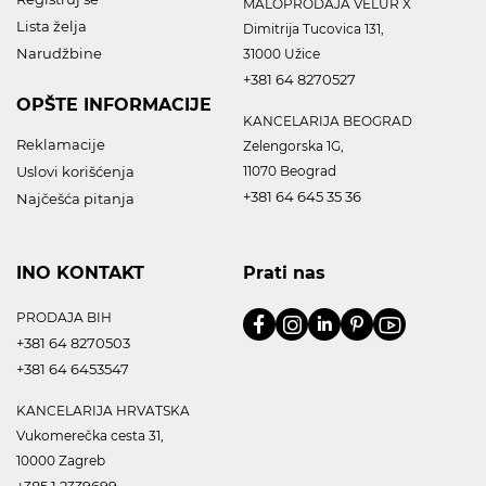
MALOPRODAJA VELUR X
Lista želja
Dimitrija Tucovica 131,
Narudžbine
31000 Užice
+381 64 8270527
OPŠTE INFORMACIJE
KANCELARIJA BEOGRAD
Reklamacije
Zelengorska 1G,
Uslovi korišćenja
11070 Beograd
+381 64 645 35 36
Najčešća pitanja
INO KONTAKT
Prati nas
PRODAJA BIH
+381 64 8270503
+381 64 6453547
KANCELARIJA HRVATSKA
Vukomerečka cesta 31,
10000 Zagreb