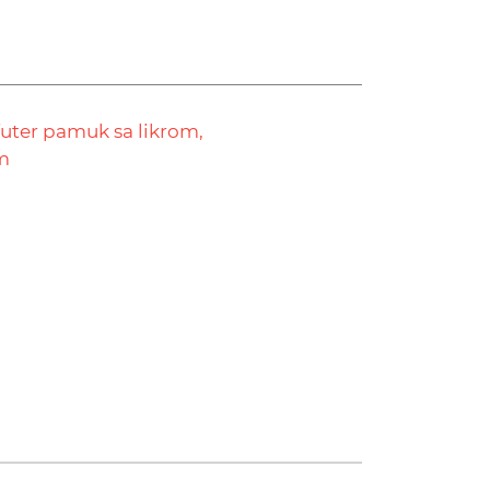
futer pamuk sa likrom,
m