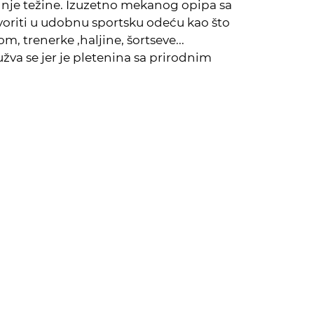
nje težine. Izuzetno mekanog opipa sa
voriti u udobnu sportsku odeću kao što
m, trenerke ,haljine, šortseve...
užva se jer je pletenina sa prirodnim