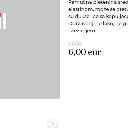
Pamučna pletenina sred
elastinom, može se pret
su dukserice sa kapuljačo
Odrzavanje je lako, ne g
istezanjem.
Cena:
6,00
eur