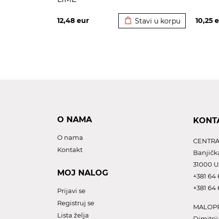
Dodato u korpu
12,48
eur
10,25
e
Stavi u korpu
O NAMA
KONT
O nama
CENTRA
Kontakt
Banjičk
31000 U
MOJ NALOG
+381 64 
+381 64 
Prijavi se
Registruj se
MALOPR
Lista želja
Dimitrij