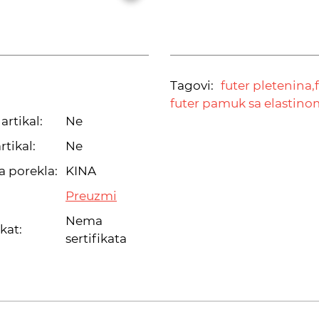
Tagovi:
futer pletenina,
futer pamuk sa elastino
artikal:
Ne
rtikal:
Ne
a porekla:
KINA
Preuzmi
Nema
ikat:
sertifikata