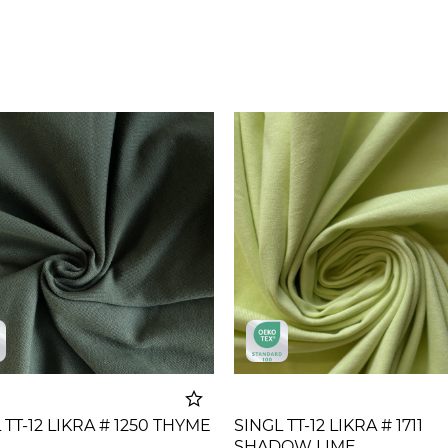
 TT-12 LIKRA # 1250 THYME
SINGL TT-12 LIKRA # 1711
SHADOW LIME