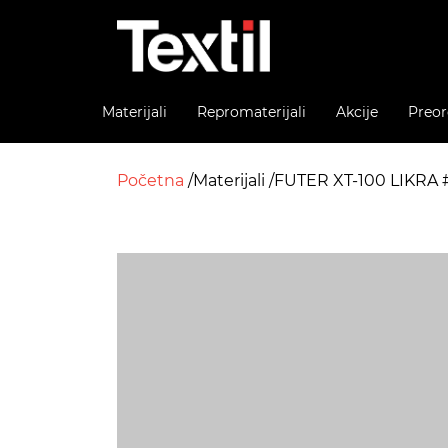
Materijali
Repromaterijali
Akcije
Preor
Početna
Materijali
FUTER XT-100 LIKRA 