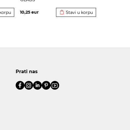
korpu
Dodato u korpu
10,25
eur
 korpu
Stavi u korpu
Prati nas