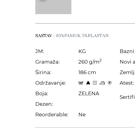
SASTAV
- 95%PAMUK 5%ELASTAN
JM:
KG
Bazni 
2
Gramaža:
260 g/m
Novi a
Širina:
186 cm
Zemlj
Održavanje:
Atest:
t 8 a p C
Boja:
ZELENA
Sertif
Dezen:
Reorderable:
Ne