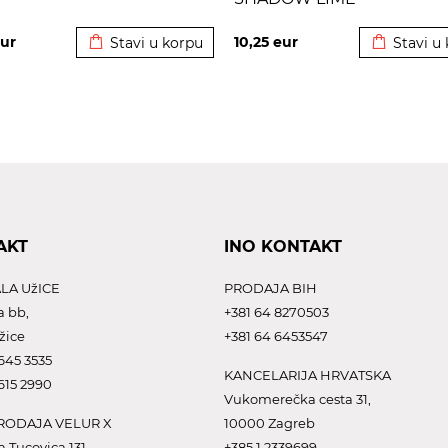
Dodato u korpu
Dodato u 
ur
10,25
eur
Stavi u korpu
Stavi u
AKT
INO KONTAKT
LA UžICE
PRODAJA BIH
a bb,
+381 64 8270503
žice
+381 64 6453547
645 3535
KANCELARIJA HRVATSKA
615 2990
Vukomerečka cesta 31,
ODAJA VELUR X
10000 Zagreb
a Tucovica 131,
+385 1 2339699