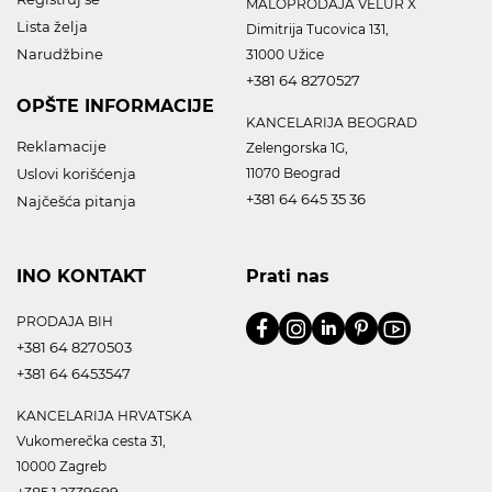
MALOPRODAJA VELUR X
Lista želja
Dimitrija Tucovica 131,
Narudžbine
31000 Užice
+381 64 8270527
OPŠTE INFORMACIJE
KANCELARIJA BEOGRAD
Reklamacije
Zelengorska 1G,
Uslovi korišćenja
11070 Beograd
+381 64 645 35 36
Najčešća pitanja
INO KONTAKT
Prati nas
PRODAJA BIH
+381 64 8270503
+381 64 6453547
KANCELARIJA HRVATSKA
Vukomerečka cesta 31,
10000 Zagreb