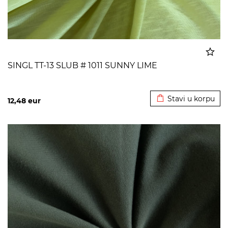
SINGL TT-13 SLUB # 1011 SUNNY LIME
Dodato u korpu
Stavi u korpu
12,48
eur