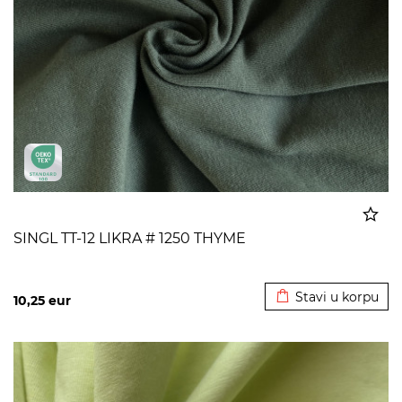
SINGL TT-12 LIKRA # 1250 THYME
Dodato u korpu
Stavi u korpu
10,25
eur