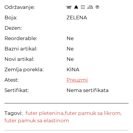
Održavanje:
t 8 a p C
Boja:
ZELENA
Dezen:
Reorderable:
Ne
Bazni artikal:
Ne
Novi artikal:
Ne
Zemlja porekla:
KINA
Atest:
Preuzmi
Sertifikat:
Nema sertifikata
Tagovi:
futer pletenina,
futer pamuk sa likrom,
futer pamuk sa elastinom