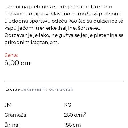
Pamučna pletenina srednje težine. Izuzetno
mekanog opipa sa elastinom, može se pretvoriti
u udobnu sportsku odeću kao što su dukserice sa
kapuljačom, trenerke ,haljine, šortseve...
Odrzavanje je lako, ne gužva se jer je pletenina sa
prirodnim istezanjem.
Cena:
6,00
eur
SASTAV
- 95%PAMUK 5%ELASTAN
JM:
KG
2
Gramaža:
260 g/m
Širina:
186 cm