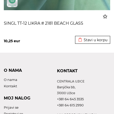
SINGL TT-12 LIKRA # 2181 BEACH GLASS
Dodato u korpu
Stavi u korpu
10,25
eur
O NAMA
KONTAKT
O nama
CENTRALA UžICE
Kontakt
Banjička bb,
31000 Užice
MOJ NALOG
+381 64 645 3535
+381 64 615 2990
Prijavi se
Registruj se