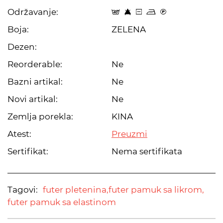
Održavanje:
t 8 a p C
Boja:
ZELENA
Dezen:
Reorderable:
Ne
Bazni artikal:
Ne
Novi artikal:
Ne
Zemlja porekla:
KINA
Atest:
Preuzmi
Sertifikat:
Nema sertifikata
Tagovi:
futer pletenina,
futer pamuk sa likrom,
futer pamuk sa elastinom