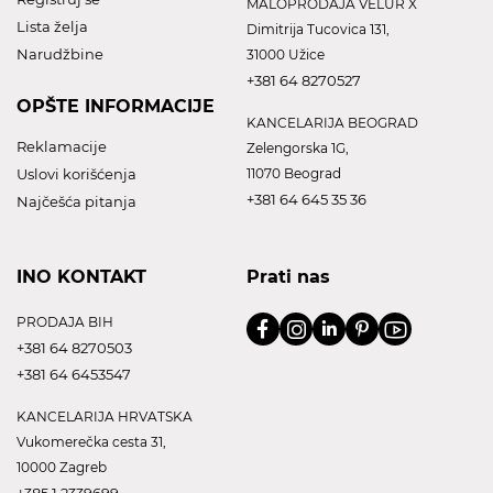
MALOPRODAJA VELUR X
Lista želja
Dimitrija Tucovica 131,
Narudžbine
31000 Užice
+381 64 8270527
OPŠTE INFORMACIJE
KANCELARIJA BEOGRAD
Reklamacije
Zelengorska 1G,
Uslovi korišćenja
11070 Beograd
+381 64 645 35 36
Najčešća pitanja
INO KONTAKT
Prati nas
PRODAJA BIH
+381 64 8270503
+381 64 6453547
KANCELARIJA HRVATSKA
Vukomerečka cesta 31,
10000 Zagreb