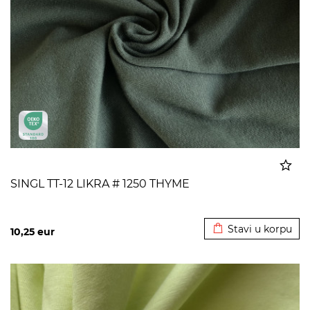
SINGL TT-12 LIKRA # 1250 THYME
Dodato u korpu
Stavi u korpu
10,25
eur