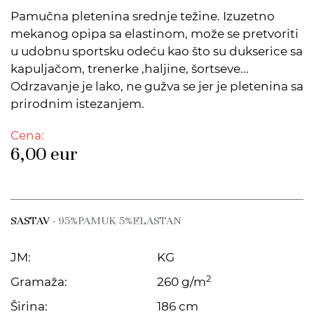
Pamučna pletenina srednje težine. Izuzetno
mekanog opipa sa elastinom, može se pretvoriti
u udobnu sportsku odeću kao što su dukserice sa
kapuljačom, trenerke ,haljine, šortseve...
Odrzavanje je lako, ne gužva se jer je pletenina sa
prirodnim istezanjem.
Cena:
6,00
eur
SASTAV
- 95%PAMUK 5%ELASTAN
JM:
KG
2
Gramaža:
260 g/m
Širina:
186 cm