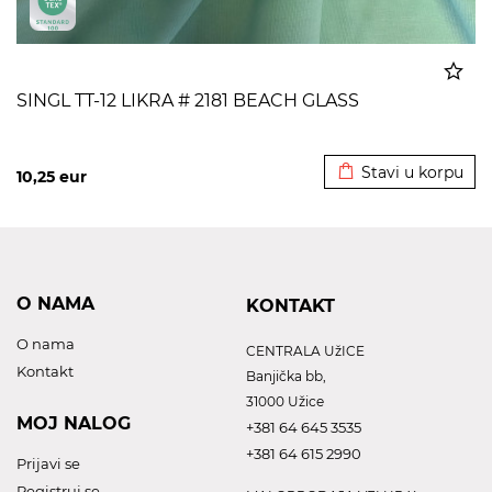
SINGL TT-12 LIKRA # 2181 BEACH GLASS
Dodato u korpu
Stavi u korpu
10,25
eur
O NAMA
KONTAKT
O nama
CENTRALA UžICE
Kontakt
Banjička bb,
31000 Užice
MOJ NALOG
+381 64 645 3535
+381 64 615 2990
Prijavi se
Registruj se