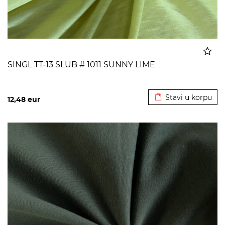
SINGL TT-13 SLUB # 1011 SUNNY LIME
Dodato u korpu
Stavi u korpu
12,48
eur