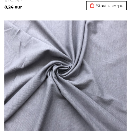
10,30
eur
Stavi u korpu
8,24
eur