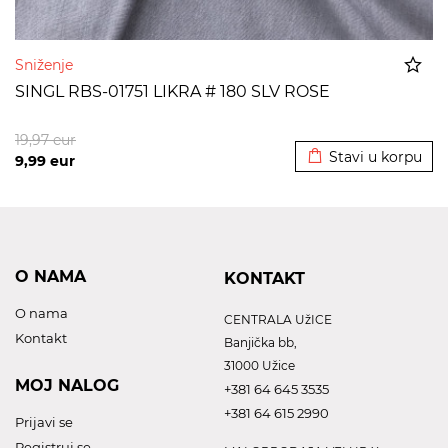
Sniženje
SINGL RBS-01751 LIKRA # 180 SLV ROSE
Dodato u korpu
19,97
eur
Stavi u korpu
9,99
eur
O NAMA
KONTAKT
O nama
CENTRALA UžICE
Kontakt
Banjička bb,
31000 Užice
MOJ NALOG
+381 64 645 3535
+381 64 615 2990
Prijavi se
Registruj se