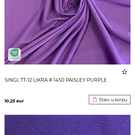
SINGL TT-12 LIKRA # 1450 PAISLEY PURPLE
Dodato u korpu
Stavi u korpu
10,25
eur