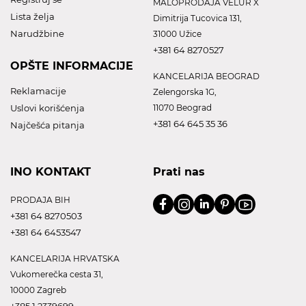
MALOPRODAJA VELUR X
Lista želja
Dimitrija Tucovica 131,
Narudžbine
31000 Užice
+381 64 8270527
OPŠTE INFORMACIJE
KANCELARIJA BEOGRAD
Reklamacije
Zelengorska 1G,
Uslovi korišćenja
11070 Beograd
+381 64 645 35 36
Najčešća pitanja
INO KONTAKT
Prati nas
PRODAJA BIH
+381 64 8270503
+381 64 6453547
KANCELARIJA HRVATSKA
Vukomerečka cesta 31,
10000 Zagreb