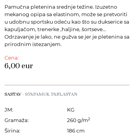
Pamučna pletenina srednje težine. Izuzetno
mekanog opipa sa elastinom, može se pretvoriti
u udobnu sportsku odeću kao što su dukserice sa
kapuljačom, trenerke ,haljine, šortseve...
Odrzavanje je lako, ne gužva se jer je pletenina sa
prirodnim istezanjem.
Cena:
6,00
eur
SASTAV
- 95%PAMUK 5%ELASTAN
JM:
KG
2
Gramaža:
260 g/m
Širina:
186 cm