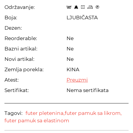
Održavanje:
t 8 a p C
Boja:
LJUBIČASTA
Dezen:
Reorderable:
Ne
Bazni artikal:
Ne
Novi artikal:
Ne
Zemlja porekla:
KINA
Atest:
Preuzmi
Sertifikat:
Nema sertifikata
Tagovi:
futer pletenina,
futer pamuk sa likrom,
futer pamuk sa elastinom