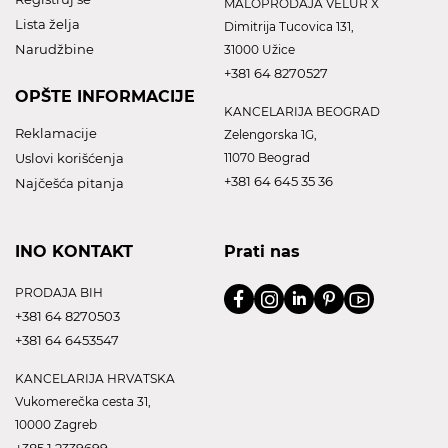
MALOPRODAJA VELUR X
Lista želja
Dimitrija Tucovica 131,
Narudžbine
31000 Užice
+381 64 8270527
OPŠTE INFORMACIJE
KANCELARIJA BEOGRAD
Reklamacije
Zelengorska 1G,
Uslovi korišćenja
11070 Beograd
+381 64 645 35 36
Najčešća pitanja
INO KONTAKT
Prati nas
PRODAJA BIH
+381 64 8270503
+381 64 6453547
KANCELARIJA HRVATSKA
Vukomerečka cesta 31,
10000 Zagreb