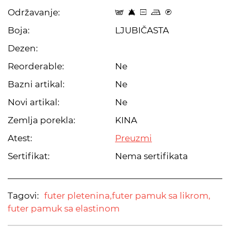
Održavanje:
t 8 a p C
Boja:
LJUBIČASTA
Dezen:
Reorderable:
Ne
Bazni artikal:
Ne
Novi artikal:
Ne
Zemlja porekla:
KINA
Atest:
Preuzmi
Sertifikat:
Nema sertifikata
Tagovi:
futer pletenina,
futer pamuk sa likrom,
futer pamuk sa elastinom