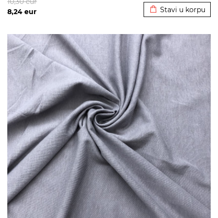
10,30
eur
Stavi u korpu
8,24
eur