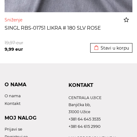
Sniženje
SINGL RBS-01751 LIKRA # 180 SLV ROSE
Dodato u korpu
19,97
eur
Stavi u korpu
9,99
eur
O NAMA
KONTAKT
O nama
CENTRALA UžICE
Kontakt
Banjička bb,
31000 Užice
MOJ NALOG
+381 64 645 3535
+381 64 615 2990
Prijavi se
Registruj se