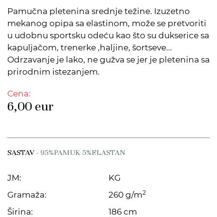
Pamučna pletenina srednje težine. Izuzetno
mekanog opipa sa elastinom, može se pretvoriti
u udobnu sportsku odeću kao što su dukserice sa
kapuljačom, trenerke ,haljine, šortseve...
Odrzavanje je lako, ne gužva se jer je pletenina sa
prirodnim istezanjem.
Cena:
6,00
eur
SASTAV
- 95%PAMUK 5%ELASTAN
JM:
KG
2
Gramaža:
260 g/m
Širina:
186 cm