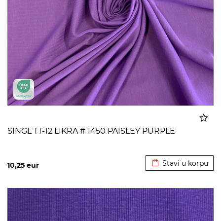
SINGL TT-12 LIKRA # 1450 PAISLEY PURPLE
Dodato u korpu
Stavi u korpu
10,25
eur