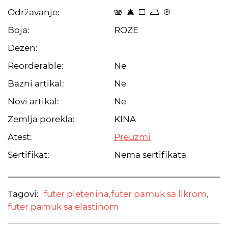
Održavanje:
t 8 a p C
Boja:
ROZE
Dezen:
Reorderable:
Ne
Bazni artikal:
Ne
Novi artikal:
Ne
Zemlja porekla:
KINA
Atest:
Preuzmi
Sertifikat:
Nema sertifikata
Tagovi:
futer pletenina,
futer pamuk sa likrom,
futer pamuk sa elastinom