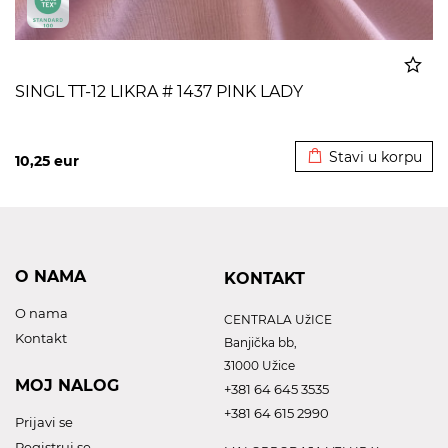
SINGL TT-12 LIKRA # 1437 PINK LADY
Dodato u korpu
Stavi u korpu
10,25
eur
O NAMA
KONTAKT
O nama
CENTRALA UžICE
Kontakt
Banjička bb,
31000 Užice
MOJ NALOG
+381 64 645 3535
+381 64 615 2990
Prijavi se
Registruj se