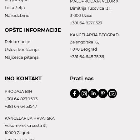
MALOPRODAJA VELUR X
Lista želja
Dimitrija Tucovica 131,
Narudžbine
31000 Užice
+381 64 8270527
OPŠTE INFORMACIJE
KANCELARIJA BEOGRAD
Reklamacije
Zelengorska 1G,
Uslovi korišćenja
11070 Beograd
+381 64 645 35 36
Najčešća pitanja
INO KONTAKT
Prati nas
PRODAJA BIH
+381 64 8270503
+381 64 6453547
KANCELARIJA HRVATSKA
Vukomerečka cesta 31,
10000 Zagreb