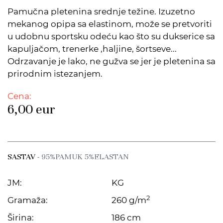
Pamučna pletenina srednje težine. Izuzetno
mekanog opipa sa elastinom, može se pretvoriti
u udobnu sportsku odeću kao što su dukserice sa
kapuljačom, trenerke ,haljine, šortseve...
Odrzavanje je lako, ne gužva se jer je pletenina sa
prirodnim istezanjem.
Cena:
6,00
eur
SASTAV
- 95%PAMUK 5%ELASTAN
JM:
KG
2
Gramaža:
260 g/m
Širina:
186 cm