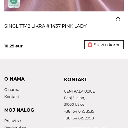
SINGL TT-12 LIKRA # 1437 PINK LADY
Dodato u korpu
Stavi u korpu
10,25
eur
O NAMA
KONTAKT
O nama
CENTRALA UžICE
Kontakt
Banjička bb,
31000 Užice
MOJ NALOG
+381 64 645 3535
+381 64 615 2990
Prijavi se
Registruj se