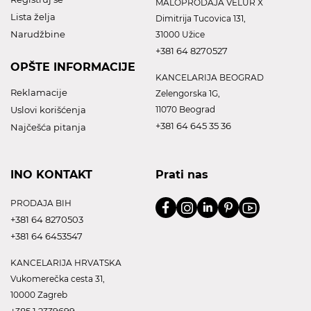
MALOPRODAJA VELUR X
Lista želja
Dimitrija Tucovica 131,
Narudžbine
31000 Užice
+381 64 8270527
OPŠTE INFORMACIJE
KANCELARIJA BEOGRAD
Reklamacije
Zelengorska 1G,
Uslovi korišćenja
11070 Beograd
+381 64 645 35 36
Najčešća pitanja
INO KONTAKT
Prati nas
PRODAJA BIH
+381 64 8270503
+381 64 6453547
KANCELARIJA HRVATSKA
Vukomerečka cesta 31,
10000 Zagreb