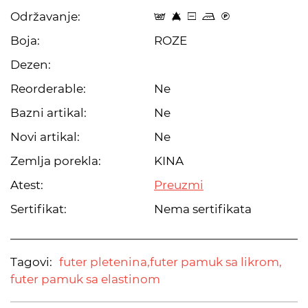
Održavanje:
t 8 a p C
Boja:
ROZE
Dezen:
Reorderable:
Ne
Bazni artikal:
Ne
Novi artikal:
Ne
Zemlja porekla:
KINA
Atest:
Preuzmi
Sertifikat:
Nema sertifikata
Tagovi:
futer pletenina,
futer pamuk sa likrom,
futer pamuk sa elastinom