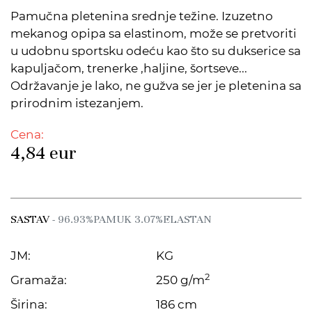
Pamučna pletenina srednje težine. Izuzetno
mekanog opipa sa elastinom, može se pretvoriti
u udobnu sportsku odeću kao što su dukserice sa
kapuljačom, trenerke ,haljine, šortseve...
Održavanje je lako, ne gužva se jer je pletenina sa
prirodnim istezanjem.
Cena:
4,84
eur
SASTAV
- 96.93%PAMUK 3.07%ELASTAN
JM:
KG
2
Gramaža:
250 g/m
Širina:
186 cm