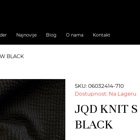
der
Najnovije
Blog
O nama
Kontakt
NEW BLACK
SKU: 06032414-710
Dostupnost: Na Lageru
JQD KNIT S
BLACK