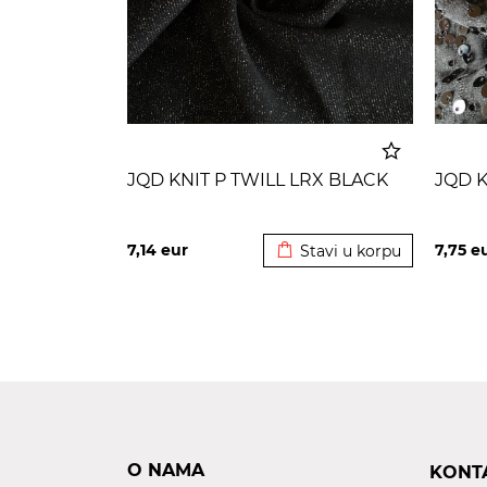
JQD KNIT P TWILL LRX BLACK
JQD K
Dodato u korpu
7,14
eur
7,75
e
Stavi u korpu
O NAMA
KONT