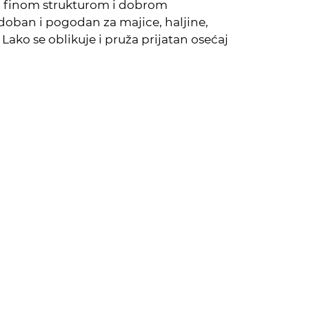
sa finom strukturom i dobrom
udoban i pogodan za majice, haljine,
Lako se oblikuje i pruža prijatan osećaj