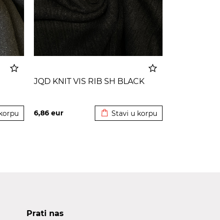
JQD KNIT VIS RIB SH BLACK
korpu
Dodato u korpu
6,86
eur
 korpu
Stavi u korpu
Prati nas