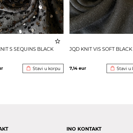
NIT S SEQUINS BLACK
JQD KNIT VIS SOFT BLACK
Dodato u korpu
Dodato u 
ur
7,14
eur
Stavi u korpu
Stavi u
AKT
INO KONTAKT