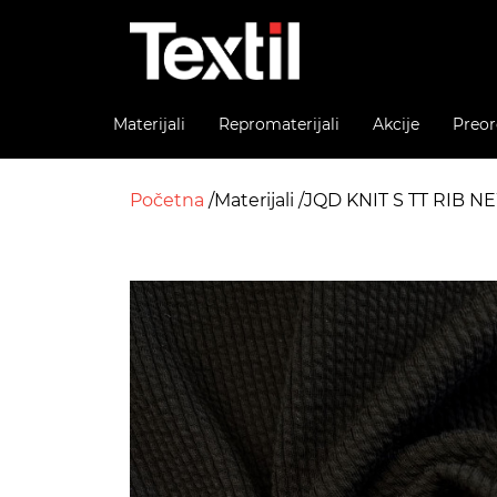
Materijali
Repromaterijali
Akcije
Preor
Početna
Materijali
JQD KNIT S TT RIB 