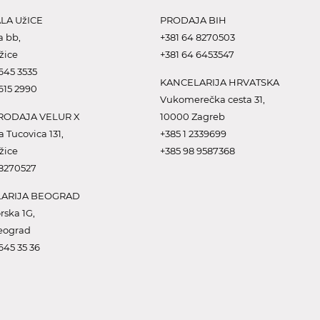
LA UžICE
PRODAJA BIH
a bb,
+381 64 8270503
žice
+381 64 6453547
645 3535
KANCELARIJA HRVATSKA
615 2990
Vukomerečka cesta 31,
ODAJA VELUR X
10000 Zagreb
a Tucovica 131,
+385 1 2339699
žice
+385 98 9587368
 8270527
ARIJA BEOGRAD
rska 1G,
eograd
645 35 36