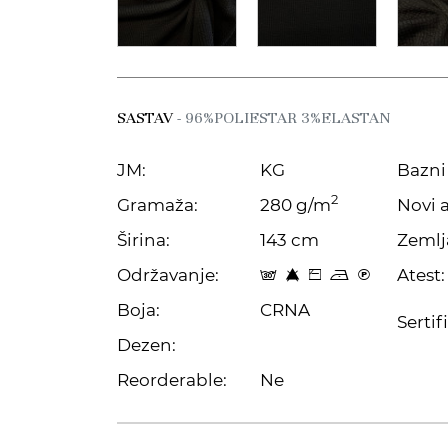
SASTAV
- 96%POLIESTAR 3%ELASTAN
JM:
KG
Bazni 
2
Gramaža:
280 g/m
Novi a
Širina:
143 cm
Zemlj
Održavanje:
Atest:
s 8 Z o C
Boja:
CRNA
Sertif
Dezen:
Reorderable:
Ne