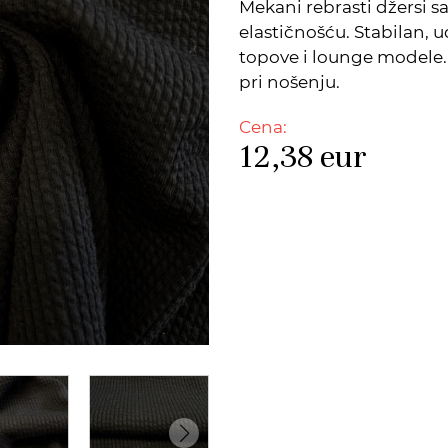
Mekani rebrasti džersi 
elastičnošću. Stabilan, 
topove i lounge modele. 
pri nošenju.
Cena:
12,38
eur