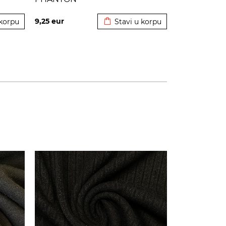
korpu
Dodato u korpu
9,25
eur
 korpu
Stavi u korpu