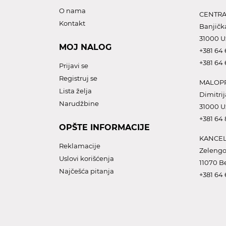
O nama
CENTRA
Kontakt
Banjičk
31000 U
MOJ NALOG
+381 64 
+381 64 
Prijavi se
Registruj se
MALOPR
Lista želja
Dimitrij
Narudžbine
31000 U
+381 64
OPŠTE INFORMACIJE
KANCEL
Reklamacije
Zelengo
Uslovi korišćenja
11070 B
Najčešća pitanja
+381 64 