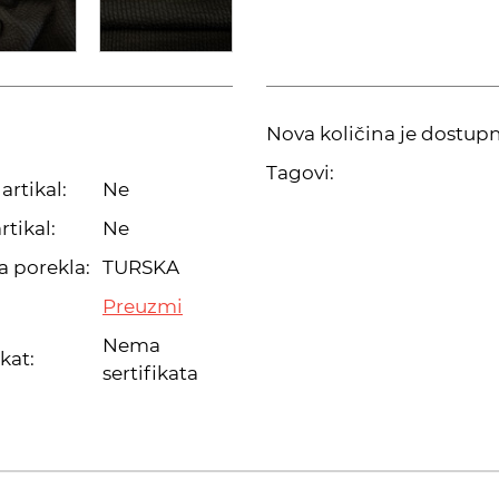
Nova količina je dostup
Tagovi:
artikal:
Ne
rtikal:
Ne
a porekla:
TURSKA
Preuzmi
Nema
ikat:
sertifikata