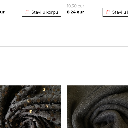
Dodato u korpu
Dodato u 
10,30
eur
ur
8,24
eur
Stavi u korpu
Stavi u