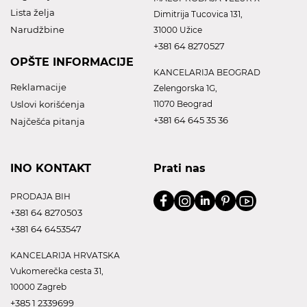
Lista želja
Dimitrija Tucovica 131,
Narudžbine
31000 Užice
+381 64 8270527
OPŠTE INFORMACIJE
KANCELARIJA BEOGRAD
Reklamacije
Zelengorska 1G,
Uslovi korišćenja
11070 Beograd
+381 64 645 35 36
Najčešća pitanja
INO KONTAKT
Prati nas
PRODAJA BIH
+381 64 8270503
+381 64 6453547
KANCELARIJA HRVATSKA
Vukomerečka cesta 31,
10000 Zagreb
+385 1 2339699