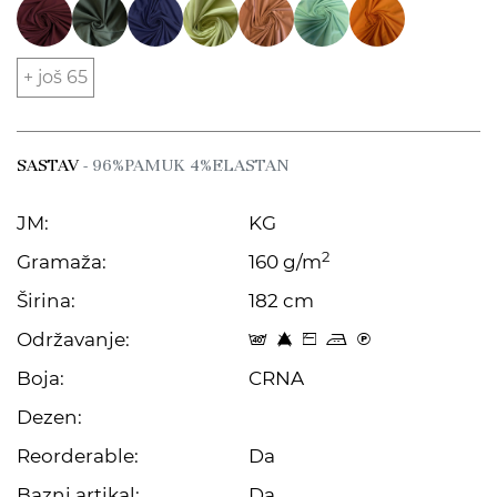
+ još 65
SASTAV
- 96%PAMUK 4%ELASTAN
JM:
KG
2
Gramaža:
160 g/m
Širina:
182 cm
Održavanje:
t 8 Z p C
Boja:
CRNA
Dezen:
Reorderable:
Da
Bazni artikal:
Da