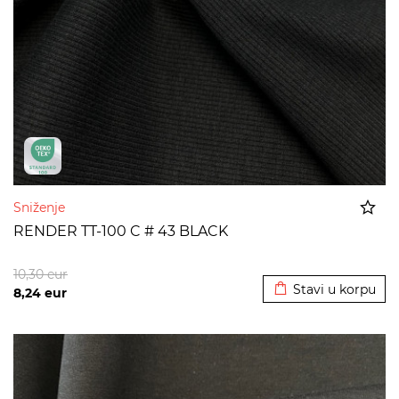
Sniženje
RENDER TT-100 C # 43 BLACK
Dodato u korpu
10,30
eur
Stavi u korpu
8,24
eur