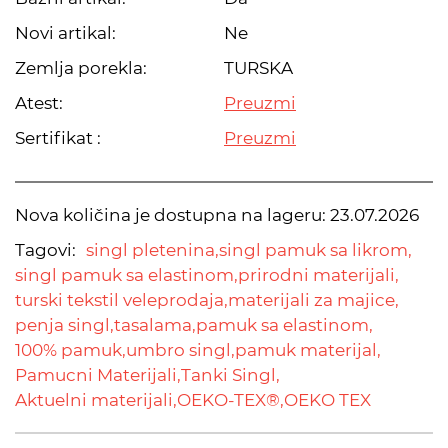
Novi artikal:
Ne
Zemlja porekla:
TURSKA
Atest:
Preuzmi
Sertifikat :
Preuzmi
Nova količina je dostupna na lageru:
23.07.2026
Tagovi:
singl pletenina,
singl pamuk sa likrom,
singl pamuk sa elastinom,
prirodni materijali,
turski tekstil veleprodaja,
materijali za majice,
penja singl,
tasalama,
pamuk sa elastinom,
100% pamuk,
umbro singl,
pamuk materijal,
Pamucni Materijali,
Tanki Singl,
Aktuelni materijali,
OEKO-TEX®,
OEKO TEX