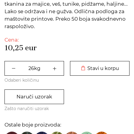
tkanina za majice, veš, tunike, pidžame, haljine...
Lako se održava i ne gužva. Odlična podloga za
maštovite printove. Preko 50 boja svakodnevno
raspoloživo.
Cena:
10,25
eur
DODATO U KORPU
Stavi u korpu
Odaberi količinu
Naruči uzorak
Zašto naručiti uzorak
Ostale boje proizvoda: