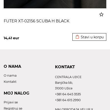
FUTER XT-02156 SCUBA H BLACK
Dodato u korpu
Stavi u korpu
14,41
eur
O NAMA
KONTAKT
O nama
CENTRALA UžICE
Kontakt
Banjička bb,
31000 Užice
MOJ NALOG
+381 64 645 3535
+381 64 615 2990
Prijavi se
Registruj se
MALOPRODAJA VELUR X