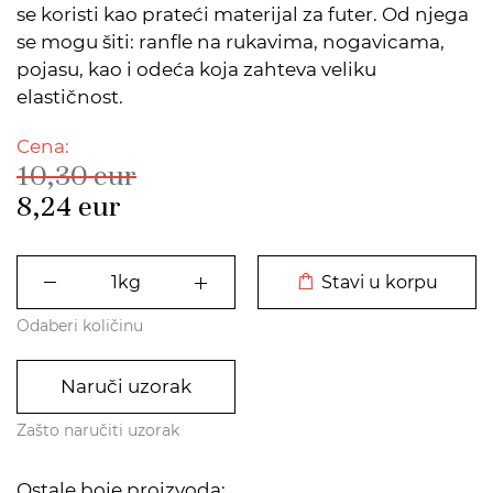
se koristi kao prateći materijal za futer. Od njega
se mogu šiti: ranfle na rukavima, nogavicama,
pojasu, kao i odeća koja zahteva veliku
elastičnost.
Cena:
10,30
eur
8,24
eur
DODATO U KORPU
Stavi u korpu
Odaberi količinu
Naruči uzorak
Zašto naručiti uzorak
Ostale boje proizvoda: