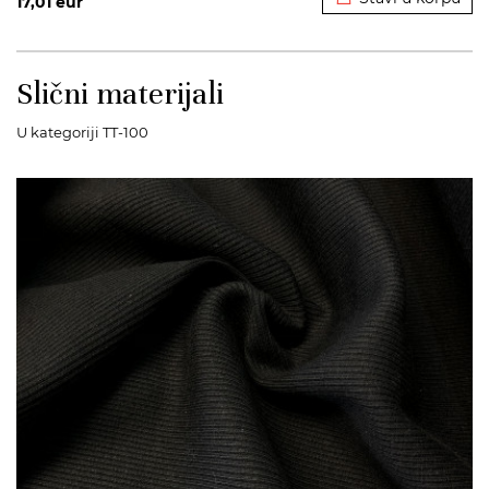
17,01
eur
Slični materijali
U kategoriji TT-100