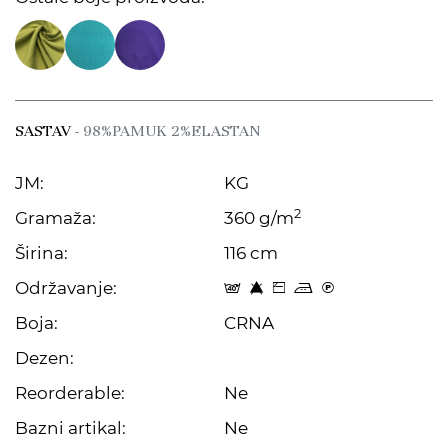
SASTAV
- 98%PAMUK 2%ELASTAN
JM:
KG
2
Gramaža:
360 g/m
Širina:
116 cm
Održavanje:
t 8 Z p C
Boja:
CRNA
Dezen:
Reorderable:
Ne
Bazni artikal:
Ne