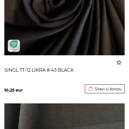
SINGL TT-12 LIKRA # 43 BLACK
Dodato u korpu
Stavi u korpu
10,25
eur