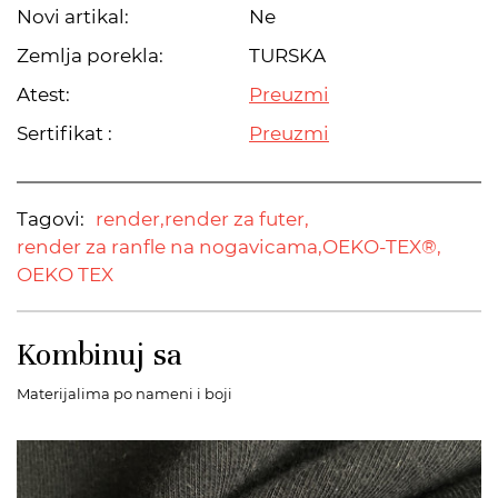
Novi artikal:
Ne
Zemlja porekla:
TURSKA
Atest:
Preuzmi
Sertifikat :
Preuzmi
Tagovi:
render,
render za futer,
render za ranfle na nogavicama,
OEKO-TEX®,
OEKO TEX
Kombinuj sa
Materijalima po nameni i boji