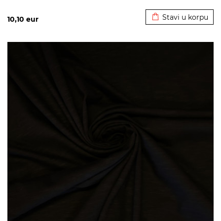
Dodato u korpu
Stavi u korpu
10,10
eur