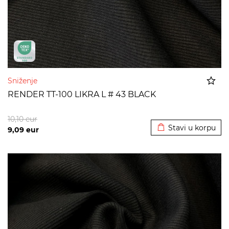
Sniženje
RENDER TT-100 LIKRA L # 43 BLACK
Dodato u korpu
10,10
eur
Stavi u korpu
9,09
eur