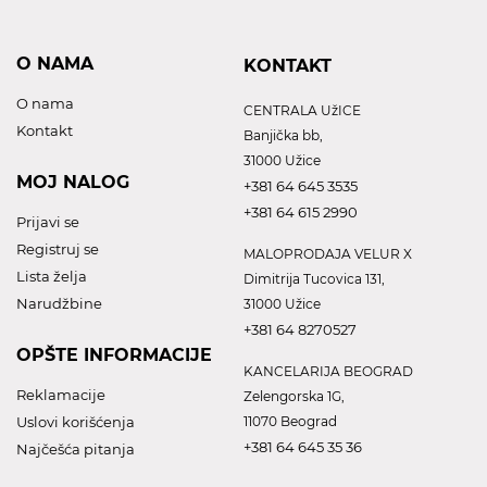
O NAMA
KONTAKT
O nama
CENTRALA UžICE
Kontakt
Banjička bb,
31000 Užice
MOJ NALOG
+381 64 645 3535
+381 64 615 2990
Prijavi se
Registruj se
MALOPRODAJA VELUR X
Lista želja
Dimitrija Tucovica 131,
Narudžbine
31000 Užice
+381 64 8270527
OPŠTE INFORMACIJE
KANCELARIJA BEOGRAD
Reklamacije
Zelengorska 1G,
Uslovi korišćenja
11070 Beograd
+381 64 645 35 36
Najčešća pitanja