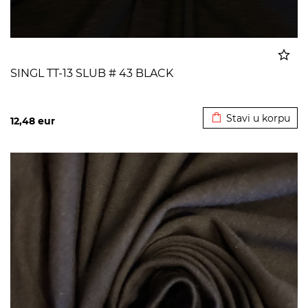
SINGL TT-13 SLUB # 43 BLACK
Dodato u korpu
Stavi u korpu
12,48
eur