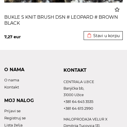
BUKLE S KNIT BRUSH DSN # LEOPARD # BROWN
BLACK
Dodato u korpu
Stavi u korpu
7,27
eur
O NAMA
KONTAKT
O nama
CENTRALA UžICE
Kontakt
Banjička bb,
31000 Užice
MOJ NALOG
+381 64 645 3535
+381 64 615 2990
Prijavi se
Registruj se
MALOPRODAJA VELUR X
Lista želja
Dimitrija Tucovica 131,