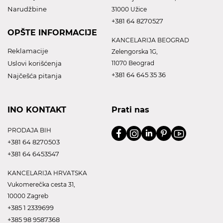
Narudžbine
31000 Užice
+381 64 8270527
OPŠTE INFORMACIJE
KANCELARIJA BEOGRAD
Reklamacije
Zelengorska 1G,
Uslovi korišćenja
11070 Beograd
+381 64 645 35 36
Najčešća pitanja
INO KONTAKT
Prati nas
PRODAJA BIH
+381 64 8270503
+381 64 6453547
KANCELARIJA HRVATSKA
Vukomerečka cesta 31,
10000 Zagreb
+385 1 2339699
+385 98 9587368