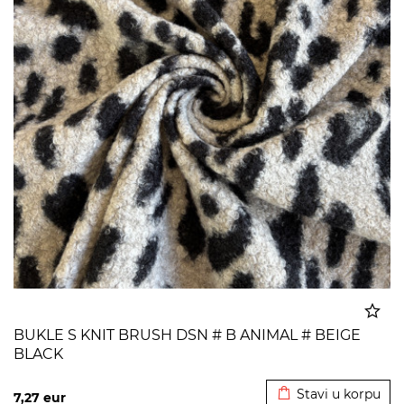
BUKLE S KNIT BRUSH DSN # B ANIMAL # BEIGE
BLACK
Dodato u korpu
Stavi u korpu
7,27
eur