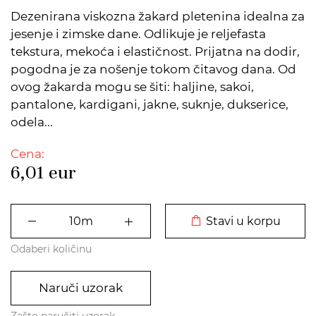
Dezenirana viskozna žakard pletenina idealna za
jesenje i zimske dane. Odlikuje je reljefasta
tekstura, mekoća i elastičnost. Prijatna na dodir,
pogodna je za nošenje tokom čitavog dana. Od
ovog žakarda mogu se šiti: haljine, sakoi,
pantalone, kardigani, jakne, suknje, dukserice,
odela...
Cena:
6,01
eur
DODATO U KORPU
Stavi u korpu
Odaberi količinu
Naruči uzorak