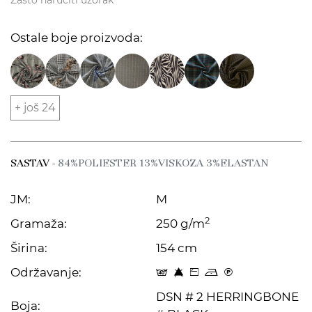
Zašto naručiti uzorak
Ostale boje proizvoda:
+ još 24
SASTAV
- 84%POLIESTER 13%VISKOZA 3%ELASTAN
JM:
M
2
Gramaža:
250 g/m
Širina:
154 cm
Održavanje:
t 8 Z o C
DSN # 2 HERRINGBONE
Boja: