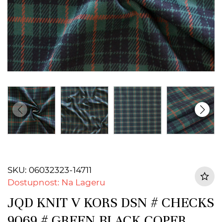
SKU: 06032323-14711
Dostupnost: Na Lageru
JQD KNIT V KORS DSN # CHECKS
9069 # GREEN BLACK COPER