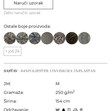
Naruči uzorak
Zašto naručiti uzorak
Ostale boje proizvoda:
+ još 24
SASTAV
- 84%POLIESTER 13%VISKOZA 3%ELASTAN
JM:
M
2
Gramaža:
250 g/m
Širina:
154 cm
Održavanje:
t 8 Z o C