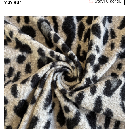
Stavi u korpu
7,27
eur