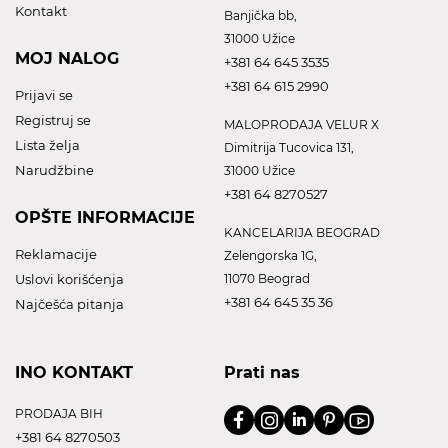
Kontakt
Banjička bb,
31000 Užice
MOJ NALOG
+381 64 645 3535
+381 64 615 2990
Prijavi se
Registruj se
MALOPRODAJA VELUR X
Lista želja
Dimitrija Tucovica 131,
Narudžbine
31000 Užice
+381 64 8270527
OPŠTE INFORMACIJE
KANCELARIJA BEOGRAD
Reklamacije
Zelengorska 1G,
Uslovi korišćenja
11070 Beograd
+381 64 645 35 36
Najčešća pitanja
INO KONTAKT
Prati nas
PRODAJA BIH
+381 64 8270503