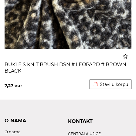
BUKLE S KNIT BRUSH DSN # LEOPARD # BROWN
BLACK
Dodato u korpu
Stavi u korpu
7,27
eur
O NAMA
KONTAKT
O nama
CENTRALA UžICE