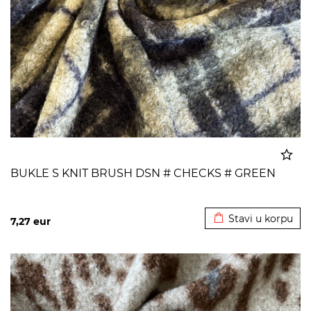
BUKLE S KNIT BRUSH DSN # CHECKS # GREEN
Dodato u korpu
Stavi u korpu
7,27
eur