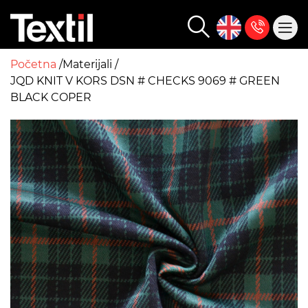
Početna
Materijali
JQD KNIT V KORS DSN # CHECKS 9069 # GREEN
BLACK COPER