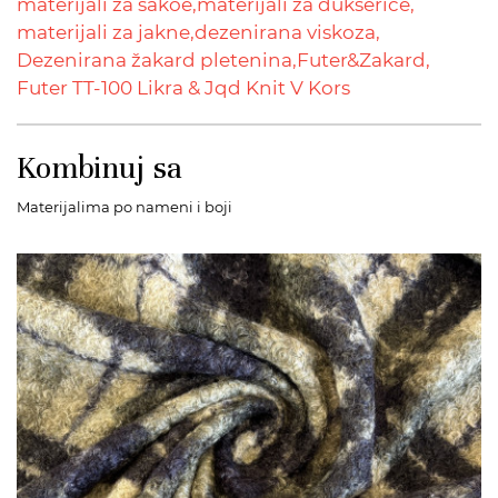
materijali za sakoe,
materijali za dukserice,
materijali za jakne,
dezenirana viskoza,
Dezenirana žakard pletenina,
Futer&Zakard,
Futer TT-100 Likra & Jqd Knit V Kors
Kombinuj sa
Materijalima po nameni i boji