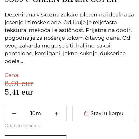
Dezenirana viskozna žakard pletenina idealna za
jesenje i zimske dane. Odlikuje je reljefasta
tekstura, mekoća i elastičnost. Prijatna na dodir,
pogodna je za nošenje tokom čitavog dana. Od
ovog žakarda mogu se šiti: haljine, sakoi,
pantalone, kardigani, jakne, suknje, dukserice,
odela...
Cena:
6,01
eur
5,41
eur
DODATO U KORPU
Stavi u korpu
Odaberi količinu