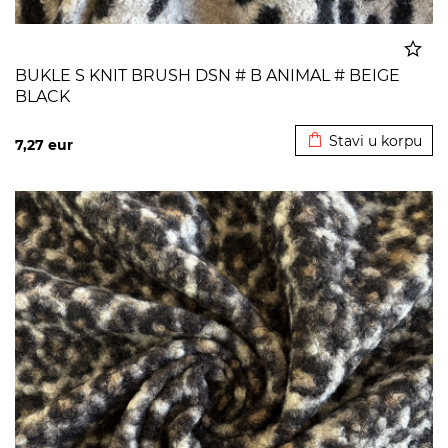
BUKLE S KNIT BRUSH DSN # B ANIMAL # BEIGE
BLACK
Dodato u korpu
Stavi u korpu
7,27
eur