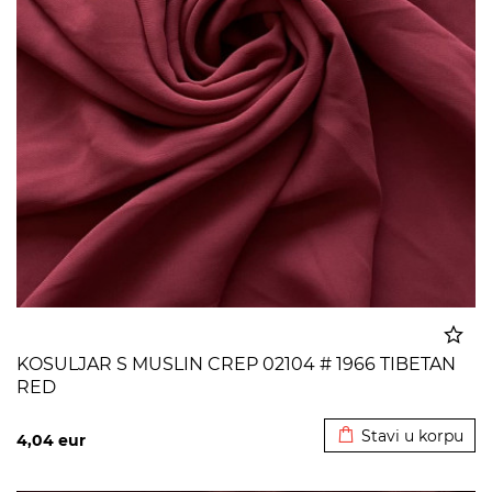
KOSULJAR S MUSLIN CREP 02104 # 1966 TIBETAN
RED
Dodato u korpu
Stavi u korpu
4,04
eur