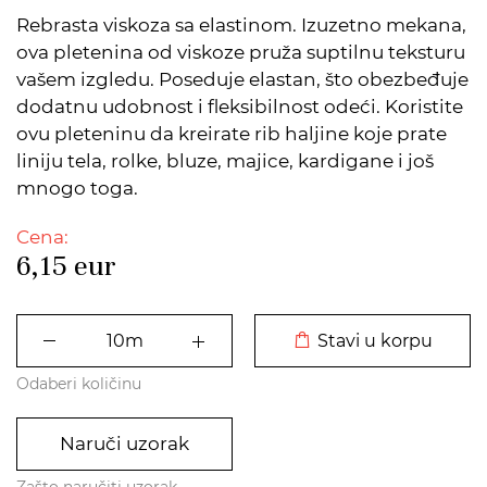
Rebrasta viskoza sa elastinom. Izuzetno mekana,
ova pletenina od viskoze pruža suptilnu teksturu
vašem izgledu. Poseduje elastan, što obezbeđuje
dodatnu udobnost i fleksibilnost odeći. Koristite
ovu pleteninu da kreirate rib haljine koje prate
liniju tela, rolke, bluze, majice, kardigane i još
mnogo toga.
Cena:
6,15
eur
DODATO U KORPU
Stavi u korpu
Odaberi količinu
Naruči uzorak