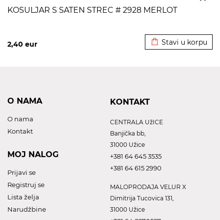
KOSULJAR S SATEN STREC # 2928 MERLOT
Dodato u korpu
Stavi u korpu
2,40
eur
O NAMA
KONTAKT
O nama
CENTRALA UžICE
Kontakt
Banjička bb,
31000 Užice
MOJ NALOG
+381 64 645 3535
+381 64 615 2990
Prijavi se
Registruj se
MALOPRODAJA VELUR X
Lista želja
Dimitrija Tucovica 131,
Narudžbine
31000 Užice