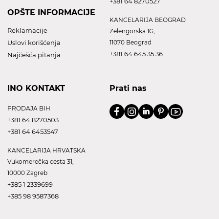
+381 64 8270527
OPŠTE INFORMACIJE
KANCELARIJA BEOGRAD
Reklamacije
Zelengorska 1G,
Uslovi korišćenja
11070 Beograd
+381 64 645 35 36
Najčešća pitanja
INO KONTAKT
Prati nas
PRODAJA BIH
+381 64 8270503
+381 64 6453547
KANCELARIJA HRVATSKA
Vukomerečka cesta 31,
10000 Zagreb
+385 1 2339699
+385 98 9587368