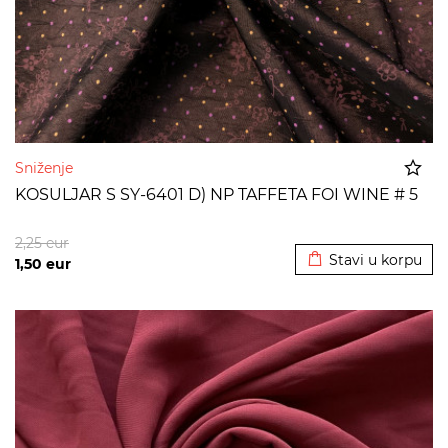
Sniženje
KOSULJAR S SY-6401 D) NP TAFFETA FOI WINE # 5
Dodato u korpu
2,25
eur
Stavi u korpu
1,50
eur