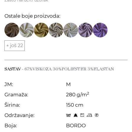
Zašto naručiti uzorak
Ostale boje proizvoda:
+ još 22
SASTAV
- 67%VISKOZA 30%POLIESTER 3%ELASTAN
JM:
M
2
Gramaža:
280 g/m
Širina:
150 cm
Održavanje:
s 8 Z o C
Boja:
BORDO