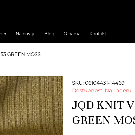
der
Najnovije
Blog
O nama
Kontakt
2353 GREEN MOSS
SKU: 06104431-14469
Dostupnost: Na Lageru
JQD KNIT VI
GREEN MO