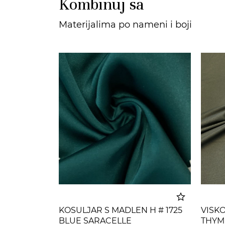
Kombinuj sa
Materijalima po nameni i boji
KOSULJAR S MADLEN H # 1725
VISKO
BLUE SARACELLE
THYM