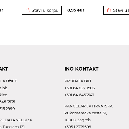
Dodato u korpu
Dodato u 
ur
8,95
eur
Stavi u korpu
Stavi u
AKT
INO KONTAKT
LA UžICE
PRODAJA BIH
a bb,
+381 64 8270503
žice
+381 64 6453547
645 3535
KANCELARIJA HRVATSKA
615 2990
Vukomerečka cesta 31,
ODAJA VELUR X
10000 Zagreb
a Tucovica 131,
+385 1 2339699