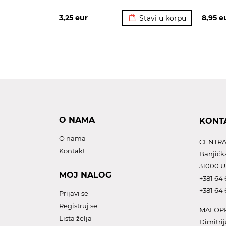
Dodato u korpu
3,25
eur
8,95
e
Stavi u korpu
O NAMA
KONT
O nama
CENTRA
Kontakt
Banjičk
31000 U
MOJ NALOG
+381 64 
+381 64 
Prijavi se
Registruj se
MALOPR
Lista želja
Dimitrij