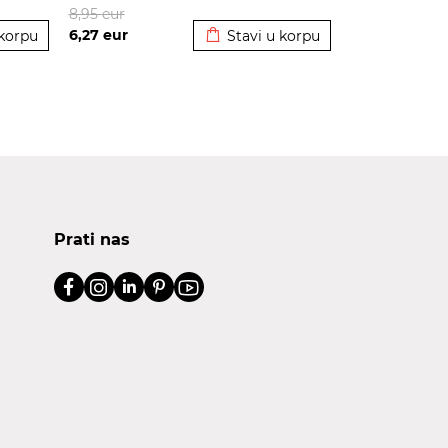
korpu
Dodato u korpu
8,95
eur
6,27
eur
 korpu
Stavi u korpu
Prati nas