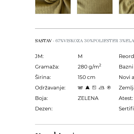
SASTAV
- 67%VISKOZA 30%POLIESTER 3%EL
JM:
M
Reord
2
Gramaža:
280 g/m
Bazni 
Širina:
150 cm
Novi a
Održavanje:
Zemlj
s 8 Z o C
Boja:
ZELENA
Atest:
Dezen:
Sertifi