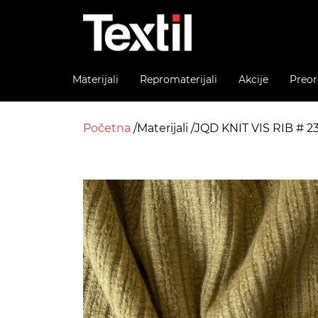
Materijali
Repromaterijali
Akcije
Preor
Početna
Materijali
JQD KNIT VIS RIB # 