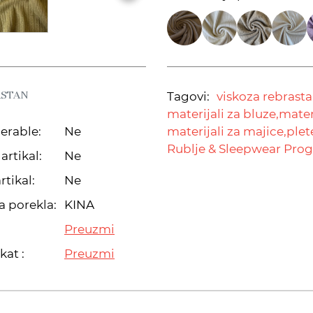
ASTAN
Tagovi:
viskoza rebrasta
materijali za bluze,
materi
erable:
Ne
materijali za majice,
plet
Rublje & Sleepwear Pro
artikal:
Ne
rtikal:
Ne
a porekla:
KINA
Preuzmi
kat :
Preuzmi