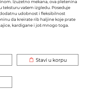
stinom. Izuzetno mekana, ova pletenina
nu teksturu vašem izgledu. Poseduje
dodatnu udobnost i fleksibilnost
eninu da kreirate rib haljine koje prate
, majice, kardigane i još mnogo toga.
DODATO U KORPU
Stavi u korpu