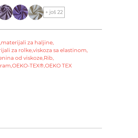
+ još 22
,
materijali za haljine,
jali za rolke,
viskoza sa elastinom,
enina od viskoze,
Rib,
gram,
OEKO-TEX®,
OEKO TEX