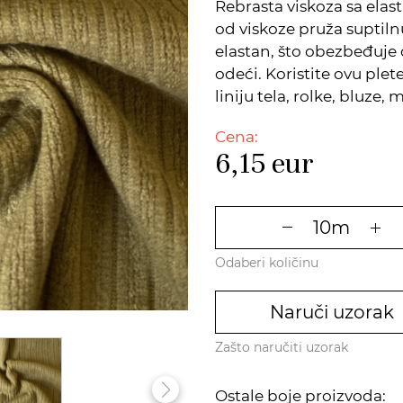
Rebrasta viskoza sa ela
od viskoze pruža suptil
elastan, što obezbeđuje 
odeći. Koristite ovu plet
liniju tela, rolke, bluze
Cena:
6,15
eur
Odaberi količinu
Naruči uzorak
Zašto naručiti uzorak
Ostale boje proizvoda: