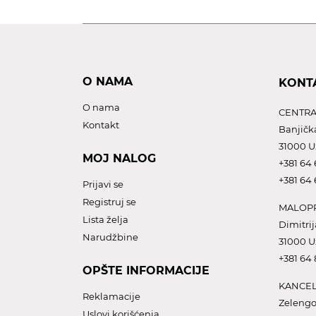
O NAMA
KONT
O nama
CENTRA
Kontakt
Banjičk
31000 U
MOJ NALOG
+381 64 
+381 64 
Prijavi se
Registruj se
MALOPR
Lista želja
Dimitrij
Narudžbine
31000 U
+381 64
OPŠTE INFORMACIJE
KANCEL
Reklamacije
Zelengo
Uslovi korišćenja