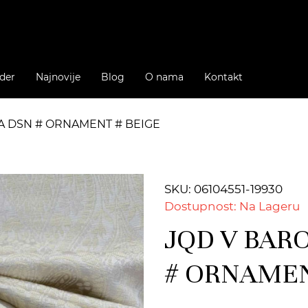
der
Najnovije
Blog
O nama
Kontakt
A DSN # ORNAMENT # BEIGE
SKU: 06104551-19930
Dostupnost: Na Lageru
JQD V BAR
# ORNAMEN