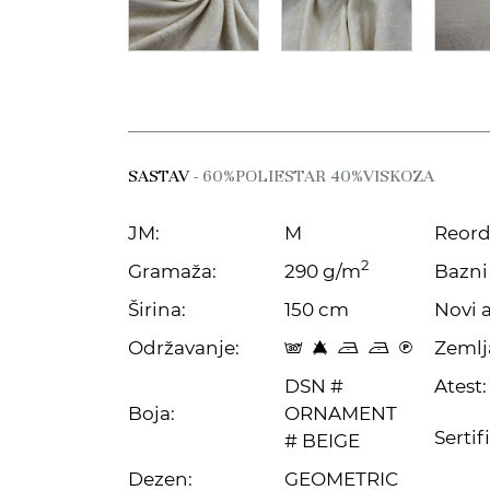
SASTAV
- 60%POLIESTAR 40%VISKOZA
JM:
M
Reord
2
Gramaža:
290 g/m
Bazni 
Širina:
150 cm
Novi a
Održavanje:
Zemlj
s 8 o o C
DSN #
Atest:
Boja:
ORNAMENT
Sertif
# BEIGE
Dezen:
GEOMETRIC