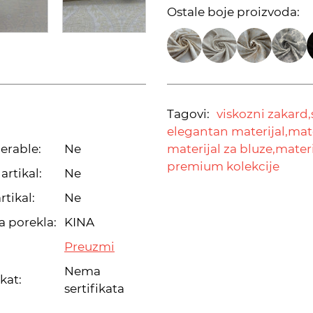
Ostale boje proizvoda:
Tagovi:
viskozni zakard,
elegantan materijal,
mate
erable:
Ne
materijal za bluze,
materi
premium kolekcije
artikal:
Ne
rtikal:
Ne
a porekla:
KINA
Preuzmi
Nema
ikat:
sertifikata