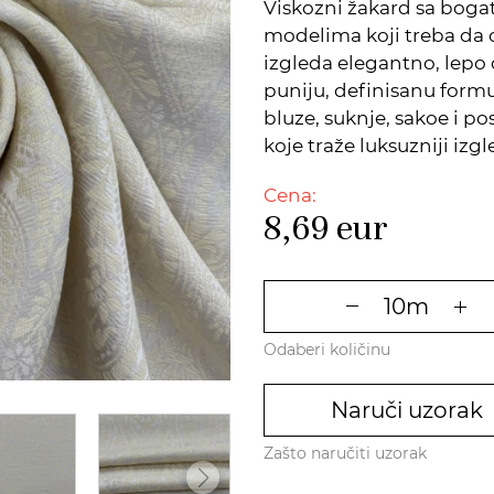
Viskozni žakard sa bog
modelima koji treba da os
izgleda elegantno, lepo
puniju, definisanu formu
bluze, suknje, sakoe i
koje traže luksuzniji izgl
Cena:
8,69
eur
Odaberi količinu
Naruči uzorak
Zašto naručiti uzorak