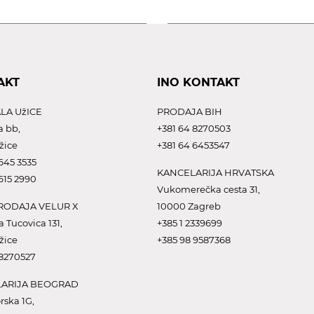
AKT
INO KONTAKT
LA UžICE
PRODAJA BIH
a bb,
+381 64 8270503
žice
+381 64 6453547
645 3535
KANCELARIJA HRVATSKA
615 2990
Vukomerečka cesta 31,
ODAJA VELUR X
10000 Zagreb
a Tucovica 131,
+385 1 2339699
žice
+385 98 9587368
 8270527
ARIJA BEOGRAD
rska 1G,