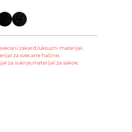
svecani zakard,
luksuzni materijal,
rijal za svecane haljine,
jal za suknje,
materijal za sakoe,