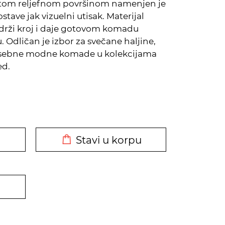
atom reljefnom površinom namenjen je
tave jak vizuelni utisak. Materijal
 drži kroj i daje gotovom komadu
. Odličan je izbor za svečane haljine,
 posebne modne komade u kolekcijama
ed.
DODATO U KORPU
Stavi u korpu