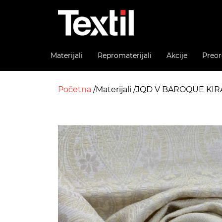
Materijali
Repromaterijali
Akcije
Preor
Početna
Materijali
JQD V BAROQUE KIR