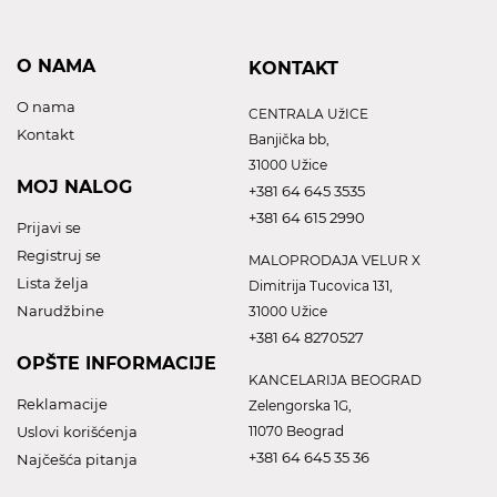
O NAMA
KONTAKT
O nama
CENTRALA UžICE
Kontakt
Banjička bb,
31000 Užice
MOJ NALOG
+381 64 645 3535
+381 64 615 2990
Prijavi se
Registruj se
MALOPRODAJA VELUR X
Lista želja
Dimitrija Tucovica 131,
Narudžbine
31000 Užice
+381 64 8270527
OPŠTE INFORMACIJE
KANCELARIJA BEOGRAD
Reklamacije
Zelengorska 1G,
Uslovi korišćenja
11070 Beograd
+381 64 645 35 36
Najčešća pitanja