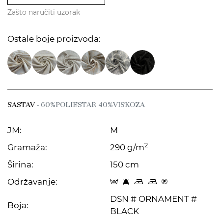
Zašto naručiti uzorak
Ostale boje proizvoda:
SASTAV
- 60%POLIESTAR 40%VISKOZA
JM:
M
2
Gramaža:
290 g/m
Širina:
150 cm
Održavanje:
s 8 o o C
DSN # ORNAMENT #
Boja:
BLACK