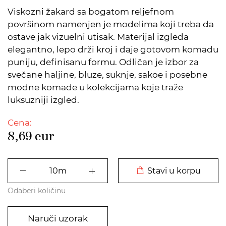
Viskozni žakard sa bogatom reljefnom
površinom namenjen je modelima koji treba da
ostave jak vizuelni utisak. Materijal izgleda
elegantno, lepo drži kroj i daje gotovom komadu
puniju, definisanu formu. Odličan je izbor za
svečane haljine, bluze, suknje, sakoe i posebne
modne komade u kolekcijama koje traže
luksuzniji izgled.
Cena:
8,69
eur
DODATO U KORPU
Stavi u korpu
Odaberi količinu
Naruči uzorak