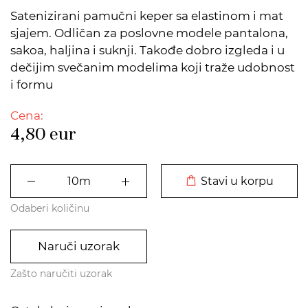
Satenizirani pamučni keper sa elastinom i mat
sjajem. Odličan za poslovne modele pantalona,
sakoa, haljina i suknji. Takođe dobro izgleda i u
dečijim svečanim modelima koji traže udobnost
i formu
Cena:
4,80
eur
DODATO U KORPU
Stavi u korpu
Odaberi količinu
Naruči uzorak
Zašto naručiti uzorak