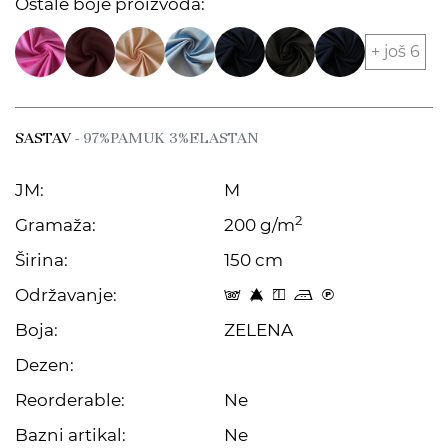
Ostale boje proizvoda:
+ još 6
SASTAV
- 97%PAMUK 3%ELASTAN
JM:
M
2
Gramaža:
200 g/m
Širina:
150 cm
Održavanje:
s 8 y p C
Boja:
ZELENA
Dezen:
Reorderable:
Ne
Bazni artikal:
Ne