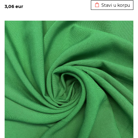
Stavi u korpu
3,06
eur