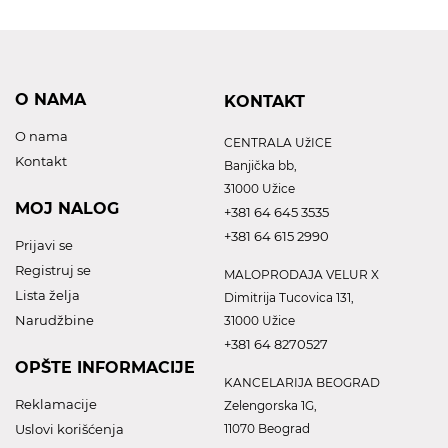
O NAMA
KONTAKT
O nama
CENTRALA UžICE
Kontakt
Banjička bb,
31000 Užice
MOJ NALOG
+381 64 645 3535
+381 64 615 2990
Prijavi se
Registruj se
MALOPRODAJA VELUR X
Lista želja
Dimitrija Tucovica 131,
Narudžbine
31000 Užice
+381 64 8270527
OPŠTE INFORMACIJE
KANCELARIJA BEOGRAD
Reklamacije
Zelengorska 1G,
Uslovi korišćenja
11070 Beograd