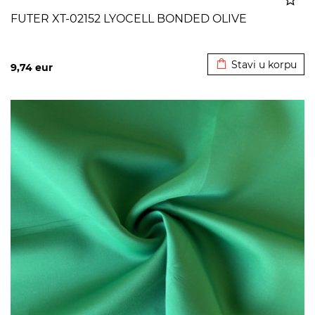
FUTER XT-02152 LYOCELL BONDED OLIVE
Dodato u korpu
Stavi u korpu
9,74
eur