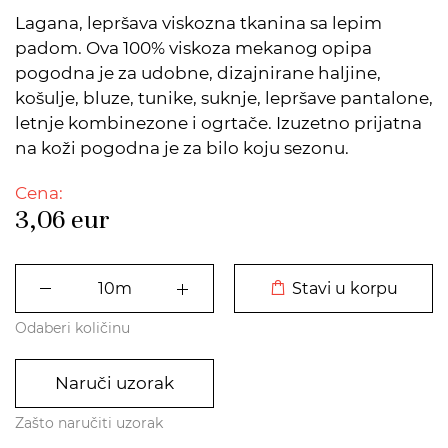
Lagana, lepršava viskozna tkanina sa lepim
padom. Ova 100% viskoza mekanog opipa
pogodna je za udobne, dizajnirane haljine,
košulje, bluze, tunike, suknje, lepršave pantalone,
letnje kombinezone i ogrtače. Izuzetno prijatna
na koži pogodna je za bilo koju sezonu.
Cena:
3,06
eur
DODATO U KORPU
Stavi u korpu
Odaberi količinu
Naruči uzorak
Zašto naručiti uzorak