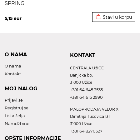
SPRING
Dodato u korpu
Stavi u korpu
5,15
eur
O NAMA
KONTAKT
O nama
CENTRALA UžICE
Kontakt
Banjička bb,
31000 Užice
MOJ NALOG
+381 64 645 3535
+381 64 615 2990
Prijavi se
Registruj se
MALOPRODAJA VELUR X
Lista želja
Dimitrija Tucovica 131,
Narudžbine
31000 Užice
+381 64 8270527
OPŠTE INFORMACIJE