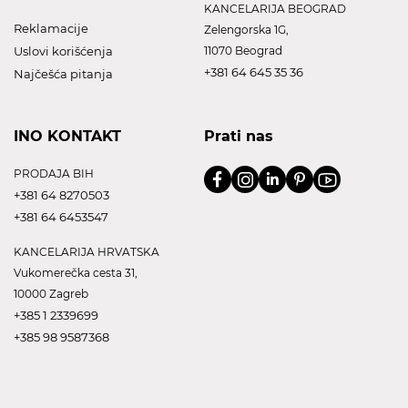
KANCELARIJA BEOGRAD
Reklamacije
Zelengorska 1G,
Uslovi korišćenja
11070 Beograd
+381 64 645 35 36
Najčešća pitanja
INO KONTAKT
Prati nas
PRODAJA BIH
+381 64 8270503
+381 64 6453547
KANCELARIJA HRVATSKA
Vukomerečka cesta 31,
10000 Zagreb
+385 1 2339699
+385 98 9587368