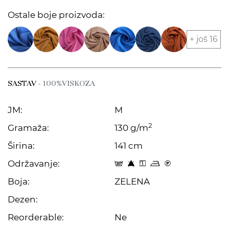
Ostale boje proizvoda:
+ još 16
SASTAV
- 100%VISKOZA
JM:
M
2
Gramaža:
130 g/m
Širina:
141 cm
Održavanje:
s 8 y p C
Boja:
ZELENA
Dezen:
Reorderable:
Ne