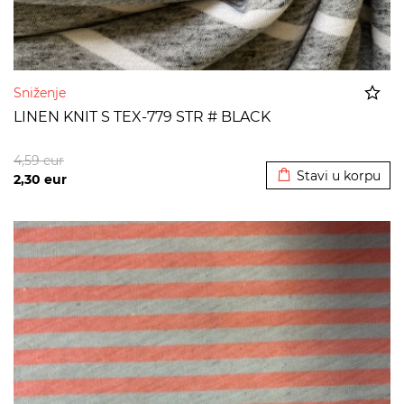
Sniženje
LINEN KNIT S TEX-779 STR # BLACK
Dodato u korpu
4,59
eur
Stavi u korpu
2,30
eur