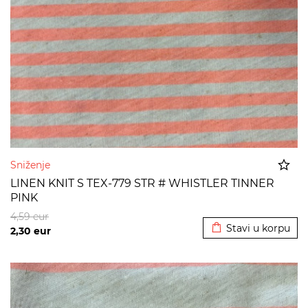
Sniženje
LINEN KNIT S TEX-779 STR # WHISTLER TINNER
PINK
Dodato u korpu
4,59
eur
Stavi u korpu
2,30
eur