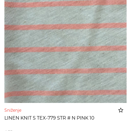
Sniženje
LINEN KNIT S TEX-779 STR # N PINK 10
Dodato u korpu