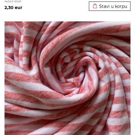
4,59
eur
Stavi u korpu
2,30
eur