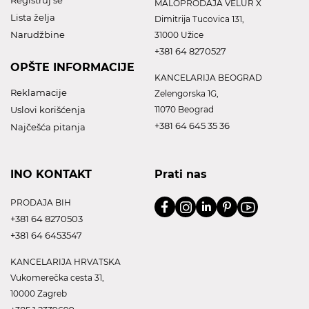
Registruj se
MALOPRODAJA VELUR X
Lista želja
Dimitrija Tucovica 131,
Narudžbine
31000 Užice
+381 64 8270527
OPŠTE INFORMACIJE
KANCELARIJA BEOGRAD
Reklamacije
Zelengorska 1G,
Uslovi korišćenja
11070 Beograd
+381 64 645 35 36
Najčešća pitanja
INO KONTAKT
Prati nas
PRODAJA BIH
+381 64 8270503
+381 64 6453547
KANCELARIJA HRVATSKA
Vukomerečka cesta 31,
10000 Zagreb