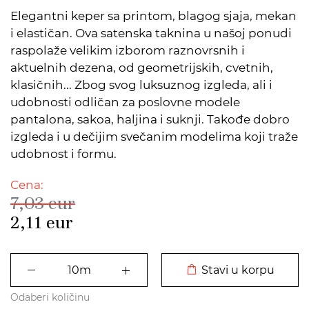
Elegantni keper sa printom, blagog sjaja, mekan
i elastičan. Ova satenska taknina u našoj ponudi
raspolaže velikim izborom raznovrsnih i
aktuelnih dezena, od geometrijskih, cvetnih,
klasičnih... Zbog svog luksuznog izgleda, ali i
udobnosti odličan za poslovne modele
pantalona, sakoa, haljina i suknji. Takođe dobro
izgleda i u dečijim svečanim modelima koji traže
udobnost i formu.
Cena:
7,03
eur
2,11
eur
DODATO U KORPU
Stavi u korpu
Odaberi količinu