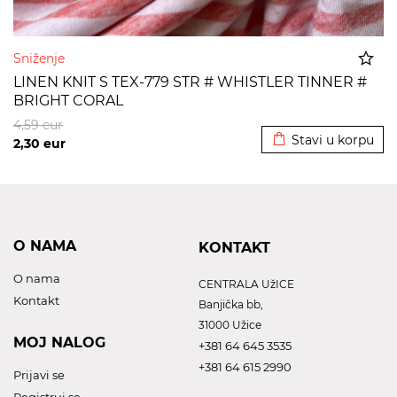
Sniženje
LINEN KNIT S TEX-779 STR # WHISTLER TINNER #
BRIGHT CORAL
Dodato u korpu
4,59
eur
Stavi u korpu
2,30
eur
O NAMA
KONTAKT
O nama
CENTRALA UžICE
Kontakt
Banjička bb,
31000 Užice
MOJ NALOG
+381 64 645 3535
+381 64 615 2990
Prijavi se