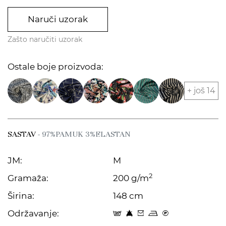
Naruči uzorak
Zašto naručiti uzorak
Ostale boje proizvoda:
+ još 14
SASTAV
- 97%PAMUK 3%ELASTAN
JM:
M
2
Gramaža:
200 g/m
Širina:
148 cm
Održavanje:
s 8 c p C