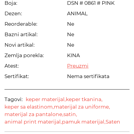
Boja:
DSN # 0861 # PINK
Dezen:
ANIMAL
Reorderable:
Ne
Bazni artikal:
Ne
Novi artikal:
Ne
Zemlja porekla:
KINA
Atest:
Preuzmi
Sertifikat:
Nema sertifikata
Tagovi:
keper materijal,
keper tkanina,
keper sa elastinom,
materijal za uniforme,
materijal za pantalone,
satin,
animal print materijal,
pamuk materijal,
Saten