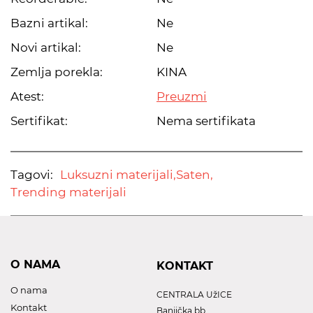
Bazni artikal:
Ne
Novi artikal:
Ne
Zemlja porekla:
KINA
Atest:
Preuzmi
Sertifikat:
Nema sertifikata
Tagovi:
Luksuzni materijali,
Saten,
Trending materijali
O NAMA
KONTAKT
O nama
CENTRALA UžICE
Kontakt
Banjička bb,