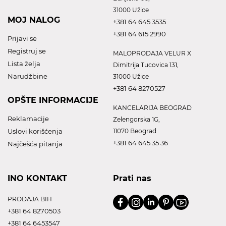
31000 Užice
MOJ NALOG
+381 64 645 3535
+381 64 615 2990
Prijavi se
Registruj se
MALOPRODAJA VELUR X
Lista želja
Dimitrija Tucovica 131,
Narudžbine
31000 Užice
+381 64 8270527
OPŠTE INFORMACIJE
KANCELARIJA BEOGRAD
Reklamacije
Zelengorska 1G,
Uslovi korišćenja
11070 Beograd
+381 64 645 35 36
Najčešća pitanja
INO KONTAKT
Prati nas
PRODAJA BIH
+381 64 8270503
+381 64 6453547