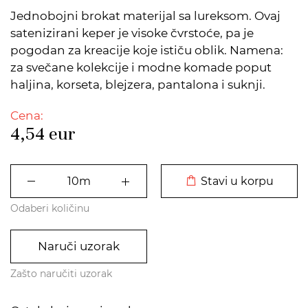
Jednobojni brokat materijal sa lureksom. Ovaj
satenizirani keper je visoke čvrstoće, pa je
pogodan za kreacije koje ističu oblik. Namena:
za svečane kolekcije i modne komade poput
haljina, korseta, blejzera, pantalona i suknji.
Cena:
4,54
eur
DODATO U KORPU
Stavi u korpu
Odaberi količinu
Naruči uzorak
Zašto naručiti uzorak