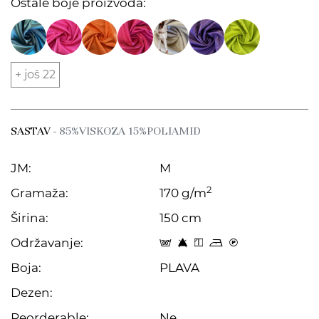
Ostale boje proizvoda:
+ još 22
SASTAV
- 85%VISKOZA 15%POLIAMID
JM:
M
2
Gramaža:
170 g/m
Širina:
150 cm
Održavanje:
s 8 y o C
Boja:
PLAVA
Dezen:
Reorderable:
Ne