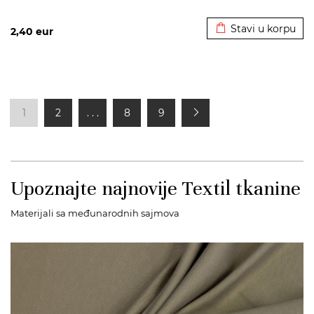
Dodato u korpu
Stavi u korpu
2,40
eur
1
2
. . .
8
9
Upoznajte najnovije Textil tkanine
Materijali sa međunarodnih sajmova