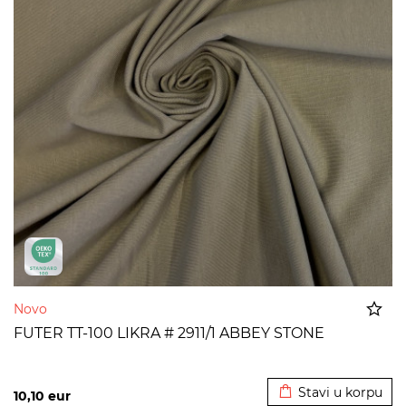
Novo
FUTER TT-100 LIKRA # 2911/1 ABBEY STONE
Dodato u korpu
Stavi u korpu
10,10
eur