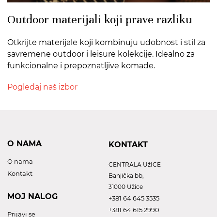
Outdoor materijali koji prave razliku
Otkrijte materijale koji kombinuju udobnost i stil za
savremene outdoor i leisure kolekcije. Idealno za
funkcionalne i prepoznatljive komade.
Pogledaj naš izbor
O NAMA
KONTAKT
O nama
CENTRALA UžICE
Kontakt
Banjička bb,
31000 Užice
MOJ NALOG
+381 64 645 3535
+381 64 615 2990
Prijavi se