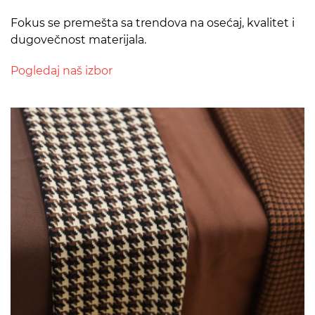
Fokus se premešta sa trendova na osećaj, kvalitet i
dugovečnost materijala.
Pogledaj naš izbor
>