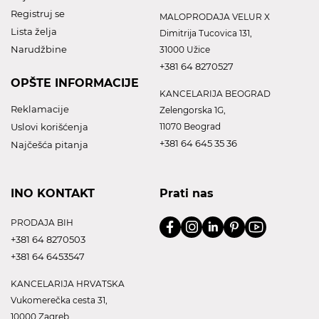
Registruj se
MALOPRODAJA VELUR X
Lista želja
Dimitrija Tucovica 131,
Narudžbine
31000 Užice
+381 64 8270527
OPŠTE INFORMACIJE
KANCELARIJA BEOGRAD
Reklamacije
Zelengorska 1G,
Uslovi korišćenja
11070 Beograd
+381 64 645 35 36
Najčešća pitanja
INO KONTAKT
Prati nas
PRODAJA BIH
+381 64 8270503
+381 64 6453547
KANCELARIJA HRVATSKA
Vukomerečka cesta 31,
10000 Zagreb