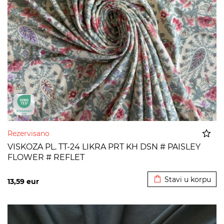
Rezervisano
VISKOZA PL. TT-24 LIKRA PRT KH DSN # PAISLEY
FLOWER # REFLET
Dodato u korpu
Stavi u korpu
13,59
eur