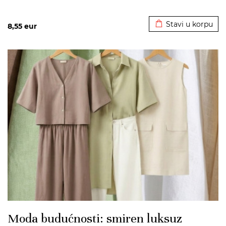
Dodato u korpu
Stavi u korpu
8,55
eur
>
Moda budućnosti: smiren luksuz