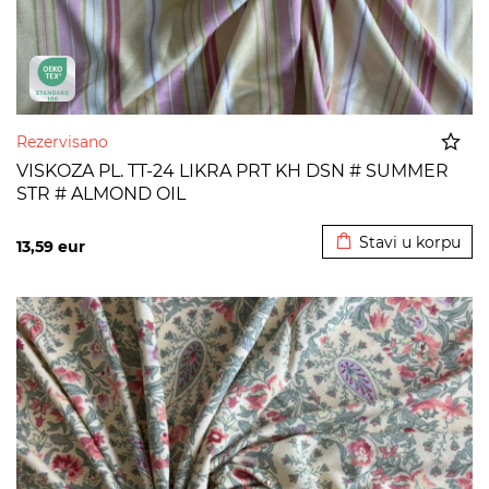
Rezervisano
VISKOZA PL. TT-24 LIKRA PRT KH DSN # SUMMER
STR # ALMOND OIL
Dodato u korpu
Stavi u korpu
13,59
eur