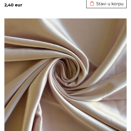
Stavi u korpu
2,40
eur