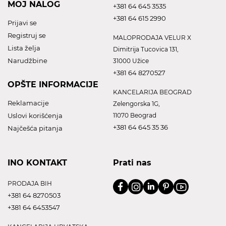
MOJ NALOG
+381 64 645 3535
+381 64 615 2990
Prijavi se
Registruj se
MALOPRODAJA VELUR X
Lista želja
Dimitrija Tucovica 131,
Narudžbine
31000 Užice
+381 64 8270527
OPŠTE INFORMACIJE
KANCELARIJA BEOGRAD
Reklamacije
Zelengorska 1G,
Uslovi korišćenja
11070 Beograd
+381 64 645 35 36
Najčešća pitanja
INO KONTAKT
Prati nas
PRODAJA BIH
+381 64 8270503
+381 64 6453547