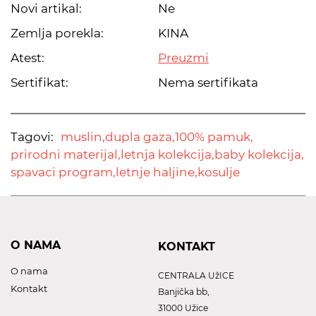
Novi artikal:
Ne
Zemlja porekla:
KINA
Atest:
Preuzmi
Sertifikat:
Nema sertifikata
Tagovi:
muslin,
dupla gaza,
100% pamuk,
prirodni materijal,
letnja kolekcija,
baby kolekcija,
spavaci program,
letnje haljine,
kosulje
O NAMA
KONTAKT
O nama
CENTRALA UžICE
Kontakt
Banjička bb,
31000 Užice