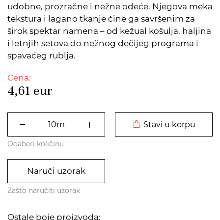
udobne, prozračne i nežne odeće. Njegova meka
tekstura i lagano tkanje čine ga savršenim za
širok spektar namena – od kežual košulja, haljina
i letnjih setova do nežnog dečijeg programa i
spavaćeg rublja.
Cena:
4,61
eur
DODATO U KORPU
Stavi u korpu
Odaberi količinu
Naruči uzorak
Zašto naručiti uzorak
Ostale boje proizvoda: