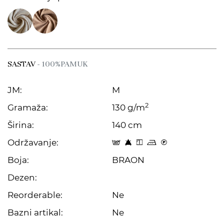
SASTAV
- 100%PAMUK
JM:
M
2
Gramaža:
130 g/m
Širina:
140 cm
Održavanje:
s 8 y p C
Boja:
BRAON
Dezen:
Reorderable:
Ne
Bazni artikal:
Ne