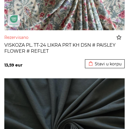
Rezervisano
VISKOZA PL. TT-24 LIKRA PRT KH DSN # PAISLEY
FLOWER # REFLET
Dodato u korpu
Stavi u korpu
13,59
eur