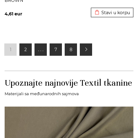
BROWN
Dodato u korpu
Stavi u korpu
4,61
eur
1
2
. . .
7
8
Upoznajte najnovije Textil tkanine
Materijali sa međunarodnih sajmova