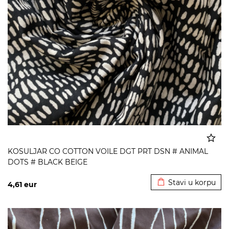
KOSULJAR CO COTTON VOILE DGT PRT DSN # ANIMAL
DOTS # BLACK BEIGE
Dodato u korpu
Stavi u korpu
4,61
eur