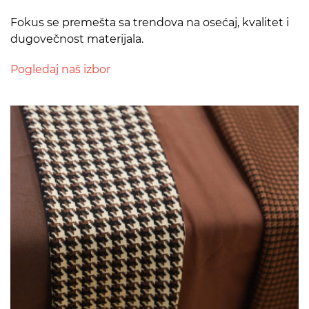
Fokus se premešta sa trendova na osećaj, kvalitet i
dugovečnost materijala.
Pogledaj naš izbor
>