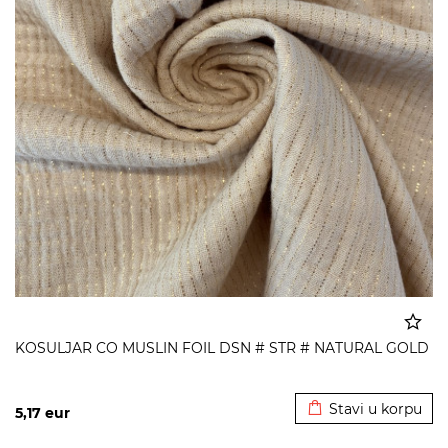
KOSULJAR CO MUSLIN FOIL DSN # STR # NATURAL GOLD
Dodato u korpu
Stavi u korpu
5,17
eur