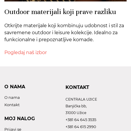
Outdoor materijali koji prave razliku
Otkrijte materijale koji kombinuju udobnost i stil za
savremene outdoor i leisure kolekcije. Idealno za
funkcionalne i prepoznatljive komade.
Pogledaj naš izbor
O NAMA
KONTAKT
O nama
CENTRALA UžICE
Kontakt
Banjička bb,
31000 Užice
MOJ NALOG
+381 64 645 3535
+381 64 615 2990
Prijavi se