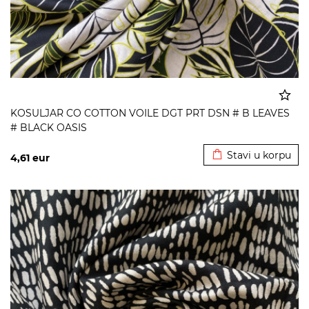
KOSULJAR CO COTTON VOILE DGT PRT DSN # B LEAVES
# BLACK OASIS
Dodato u korpu
Stavi u korpu
4,61
eur