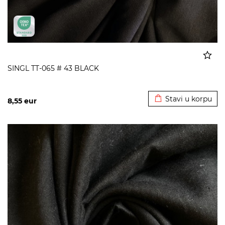
SINGL TT-065 # 43 BLACK
Dodato u korpu
Stavi u korpu
8,55
eur