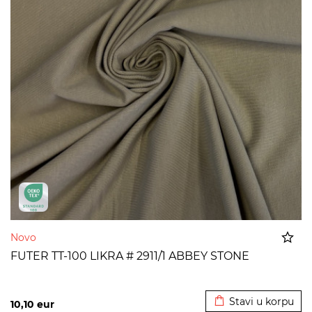
Novo
FUTER TT-100 LIKRA # 2911/1 ABBEY STONE
Dodato u korpu
Stavi u korpu
10,10
eur