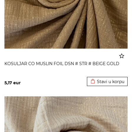
KOSULJAR CO MUSLIN FOIL DSN # STR # BEIGE GOLD
Dodato u korpu
Stavi u korpu
5,17
eur