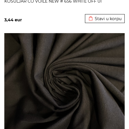
KOSULJAR CO VOILE NEW # 656 WHITE OFF 01
Dodato u korpu
Stavi u korpu
3,44
eur