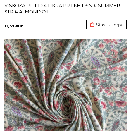
VISKOZA PL. TT-24 LIKRA PRT KH DSN # SUMMER
STR # ALMOND OIL
Dodato u korpu
Stavi u korpu
13,59
eur