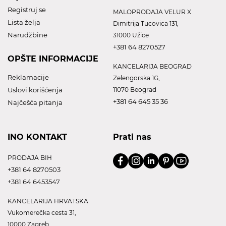
Registruj se
MALOPRODAJA VELUR X
Lista želja
Dimitrija Tucovica 131,
Narudžbine
31000 Užice
+381 64 8270527
OPŠTE INFORMACIJE
KANCELARIJA BEOGRAD
Reklamacije
Zelengorska 1G,
Uslovi korišćenja
11070 Beograd
+381 64 645 35 36
Najčešća pitanja
INO KONTAKT
Prati nas
PRODAJA BIH
+381 64 8270503
+381 64 6453547
KANCELARIJA HRVATSKA
Vukomerečka cesta 31,
10000 Zagreb