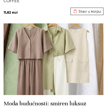
COFFEE
Dodato u korpu
Stavi u korpu
11,82
eur
>
Moda budućnosti: smiren luksuz