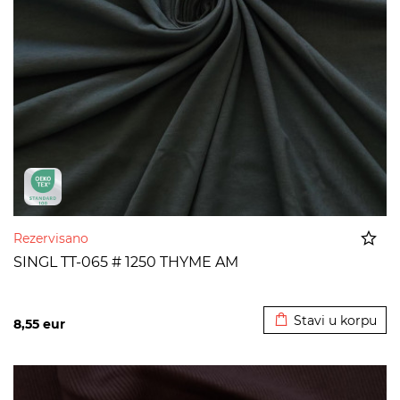
Rezervisano
SINGL TT-065 # 1250 THYME AM
Dodato u korpu
Stavi u korpu
8,55
eur