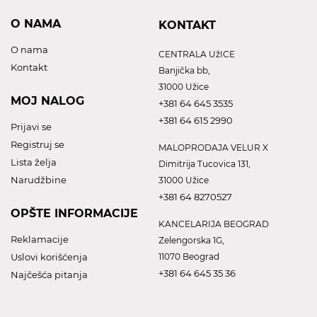
O NAMA
KONTAKT
O nama
CENTRALA UžICE
Kontakt
Banjička bb,
31000 Užice
MOJ NALOG
+381 64 645 3535
+381 64 615 2990
Prijavi se
Registruj se
MALOPRODAJA VELUR X
Lista želja
Dimitrija Tucovica 131,
Narudžbine
31000 Užice
+381 64 8270527
OPŠTE INFORMACIJE
KANCELARIJA BEOGRAD
Reklamacije
Zelengorska 1G,
Uslovi korišćenja
11070 Beograd
+381 64 645 35 36
Najčešća pitanja