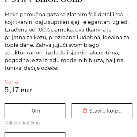
Meka pamučna gaza sa zlatnim foil detaljima
koji tkanini daju suptilan sjaj i elegantan izgled.
Izrađena od 100% pamuka, ova tkanina je
prijatna za kožu, prozračna i udobna, idealna za
tople dane. Zahvaljujući svom blago
strukturiranom izgledu i sjajnim akcentima,
pogodna je za izradu modernih bluza, haljina,
tunika, dečije odeće.
Cena:
5,17
eur
DODATO U KORPU
Stavi u korpu
Odaberi količinu