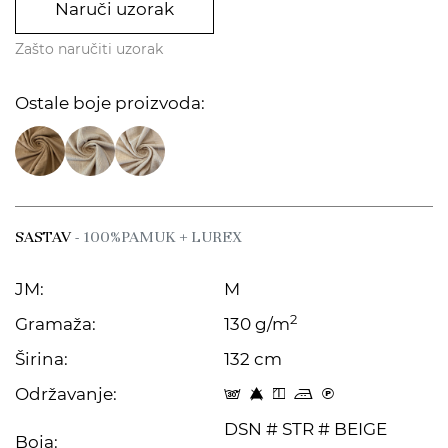
Naruči uzorak
Zašto naručiti uzorak
Ostale boje proizvoda:
SASTAV
- 100%PAMUK + LUREX
JM:
M
2
Gramaža:
130 g/m
Širina:
132 cm
Održavanje:
s 8 y p C
DSN # STR # BEIGE
Boja: