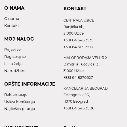
O NAMA
KONTAKT
O nama
CENTRALA UžICE
Kontakt
Banjička bb,
31000 Užice
MOJ NALOG
+381 64 645 3535
+381 64 615 2990
Prijavi se
Registruj se
MALOPRODAJA VELUR X
Lista želja
Dimitrija Tucovica 131,
Narudžbine
31000 Užice
+381 64 8270527
OPŠTE INFORMACIJE
KANCELARIJA BEOGRAD
Reklamacije
Zelengorska 1G,
Uslovi korišćenja
11070 Beograd
+381 64 645 35 36
Najčešća pitanja