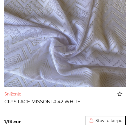
Sniženje
CIP S LACE MISSONI # 42 WHITE
Dodato u korpu
Stavi u korpu
1,76
eur