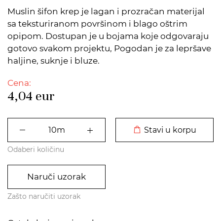
Muslin šifon krep je lagan i prozračan materijal
sa teksturiranom površinom i blago oštrim
opipom. Dostupan je u bojama koje odgovaraju
gotovo svakom projektu, Pogodan je za lepršave
haljine, suknje i bluze.
Cena:
4,04
eur
DODATO U KORPU
Stavi u korpu
Odaberi količinu
Naruči uzorak
Zašto naručiti uzorak