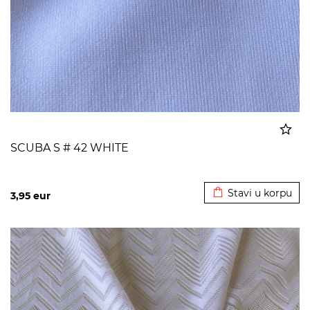
SCUBA S # 42 WHITE
Dodato u korpu
Stavi u korpu
3,95
eur