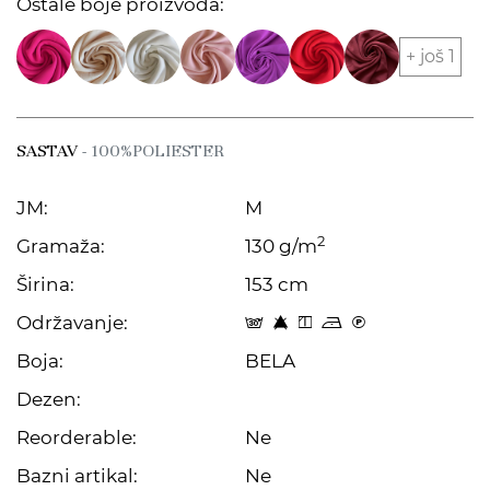
Ostale boje proizvoda:
+ još 1
SASTAV
- 100%POLIESTER
JM:
M
2
Gramaža:
130 g/m
Širina:
153 cm
Održavanje:
s 8 y o C
Boja:
BELA
Dezen:
Reorderable:
Ne
Bazni artikal:
Ne