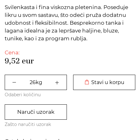
Svilenkasta i fina viskozna pletenina. Poseduje
likru u svom sastavu, što odeći pruža dodatnu
udobnost i fleksibilnost. Besprekorno tanka i
lagana idealna je za lepršave haljine, bluze,
tunike, kao i za program rublja.
Cena:
9,52
eur
DODATO U KORPU
Stavi u korpu
Odaberi količinu
Naruči uzorak
Zašto naručiti uzorak