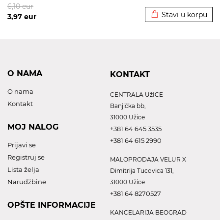
Dodato u korpu
6,10
eur
Stavi u korpu
3,97
eur
O NAMA
KONTAKT
O nama
CENTRALA UžICE
Kontakt
Banjička bb,
31000 Užice
MOJ NALOG
+381 64 645 3535
+381 64 615 2990
Prijavi se
Registruj se
MALOPRODAJA VELUR X
Lista želja
Dimitrija Tucovica 131,
Narudžbine
31000 Užice
+381 64 8270527
OPŠTE INFORMACIJE
KANCELARIJA BEOGRAD