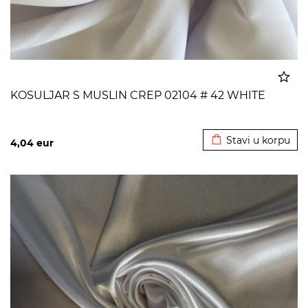
KOSULJAR S MUSLIN CREP 02104 # 42 WHITE
Dodato u korpu
Stavi u korpu
4,04
eur