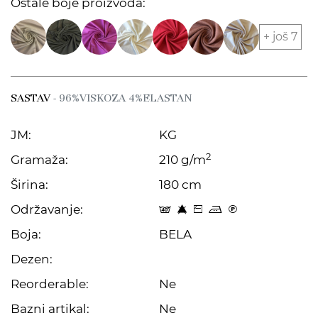
Ostale boje proizvoda:
+ još 7
SASTAV
- 96%VISKOZA 4%ELASTAN
JM:
KG
2
Gramaža:
210 g/m
Širina:
180 cm
Održavanje:
t 8 Z p C
Boja:
BELA
Dezen:
Reorderable:
Ne
Bazni artikal:
Ne