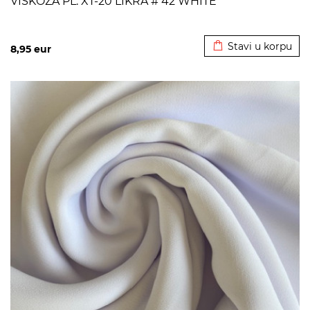
VISKOZA PL. XT-20 LIKRA # 42 WHITE
Dodato u korpu
Stavi u korpu
8,95
eur