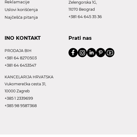
Reklamacije
Zelengorska 1G,
Uslovi korišćenja
11070 Beograd
+381 64 645 35 36
Najčešća pitanja
INO KONTAKT
Prati nas
PRODAJA BIH
+381 64 8270503
+381 64 6453547
KANCELARIJA HRVATSKA
Vukomerečka cesta 31,
10000 Zagreb
+385 1 2339699
+385 98 9587368