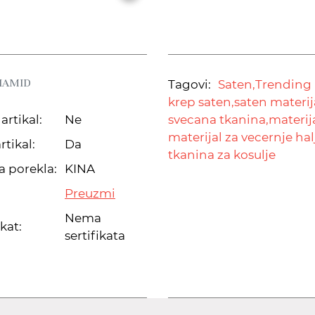
LIAMID
Tagovi:
Saten,
Trending m
krep saten,
saten materij
artikal:
Ne
svecana tkanina,
materij
materijal za vecernje hal
rtikal:
Da
tkanina za kosulje
a porekla:
KINA
Preuzmi
Nema
ikat:
sertifikata