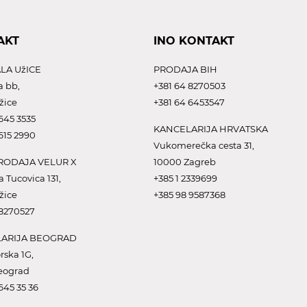
AKT
INO KONTAKT
LA UžICE
PRODAJA BIH
a bb,
+381 64 8270503
žice
+381 64 6453547
645 3535
KANCELARIJA HRVATSKA
615 2990
Vukomerečka cesta 31,
ODAJA VELUR X
10000 Zagreb
a Tucovica 131,
+385 1 2339699
žice
+385 98 9587368
 8270527
ARIJA BEOGRAD
rska 1G,
eograd
645 35 36