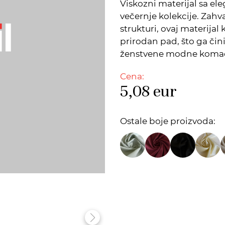
Viskozni materijal sa el
večernje kolekcije. Zahva
strukturi, ovaj materijal
prirodan pad, što ga čini
ženstvene modne koma
Cena:
5,08
eur
Ostale boje proizvoda: