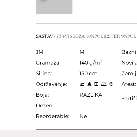
SASTAV
- 73%VISKOZA 18%POLIESTER 9%PO
JM:
M
Bazni 
2
Gramaža:
140 g/m
Novi a
Širina:
150 cm
Zemlj
Održavanje:
Atest:
s 8 y o C
Boja:
RAZLIKA
Sertif
Dezen:
Reorderable:
Ne