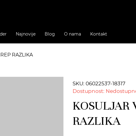
der
Najnovije
Blog
O nama
Kontakt
CREP RAZLIKA
SKU: 06022537-18317
Dostupnost: Nedostupn
KOSULJAR 
RAZLIKA