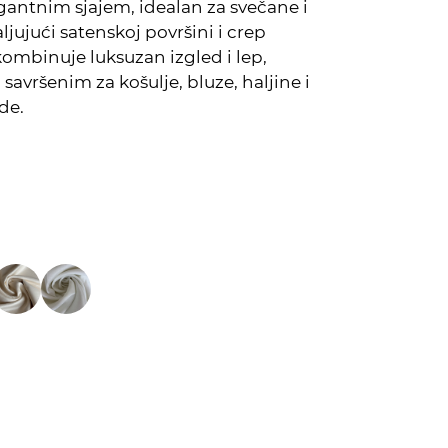
egantnim sjajem, idealan za svečane i
ljujući satenskoj površini i crep
 kombinuje luksuzan izgled i lep,
 savršenim za košulje, bluze, haljine i
de.