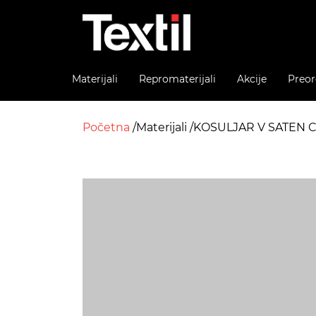
Materijali
Repromaterijali
Akcije
Preor
Početna
Materijali
KOSULJAR V SATEN 