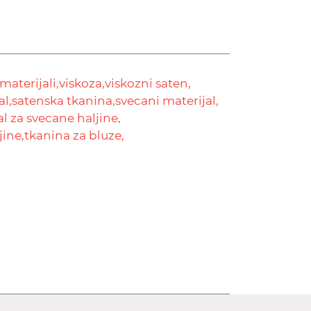
aterijali,
viskoza,
viskozni saten,
al,
satenska tkanina,
svecani materijal,
al za svecane haljine,
jine,
tkanina za bluze,