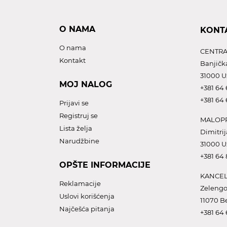
O NAMA
KONT
O nama
CENTRA
Kontakt
Banjičk
31000 U
MOJ NALOG
+381 64 
+381 64 
Prijavi se
Registruj se
MALOPR
Lista želja
Dimitrij
Narudžbine
31000 U
+381 64
OPŠTE INFORMACIJE
KANCEL
Reklamacije
Zelengo
Uslovi korišćenja
11070 B
Najčešća pitanja
+381 64 