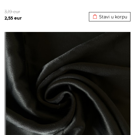
Dodato u korpu
3,19
eur
Stavi u korpu
2,55
eur