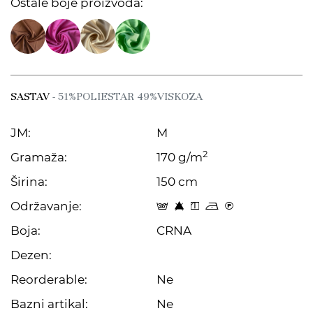
Ostale boje proizvoda:
SASTAV
- 51%POLIESTAR 49%VISKOZA
JM:
M
2
Gramaža:
170 g/m
Širina:
150 cm
Održavanje:
s 8 y o C
Boja:
CRNA
Dezen:
Reorderable:
Ne
Bazni artikal:
Ne