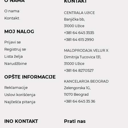
O NAMA
KONTAKT
O nama
CENTRALA UžICE
Kontakt
Banjička bb,
31000 Užice
MOJ NALOG
+381 64 645 3535
+381 64 615 2990
Prijavi se
Registruj se
MALOPRODAJA VELUR X
Lista želja
Dimitrija Tucovica 131,
Narudžbine
31000 Užice
+381 64 8270527
OPŠTE INFORMACIJE
KANCELARIJA BEOGRAD
Reklamacije
Zelengorska 1G,
Uslovi korišćenja
11070 Beograd
+381 64 645 35 36
Najčešća pitanja
INO KONTAKT
Prati nas