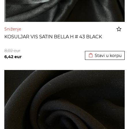
Sniženje
KOSULJAR VIS SATIN BELLA H # 43 BLACK
Dodato u korpu
8,02
eur
Stavi u korpu
6,42
eur