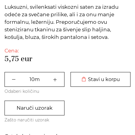
Luksuzni, svilenksati viskozni saten za izradu
odeće za svečane prilike, ali i za onu manje
formalnu, ležerniju. Preporučujemo ovu
steniziranu tkaninu za šivenje slip haljina,
košulja, bluza, širokih pantalona i setova.
Cena:
5,75
eur
DODATO U KORPU
Stavi u korpu
Odaberi količinu
Naruči uzorak
Zašto naručiti uzorak