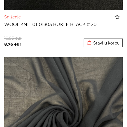
Sniženje
WOOL KNIT 01-01303 BUKLE BLACK # 20
Dodato u korpu
10,95
eur
Stavi u korpu
8,76
eur