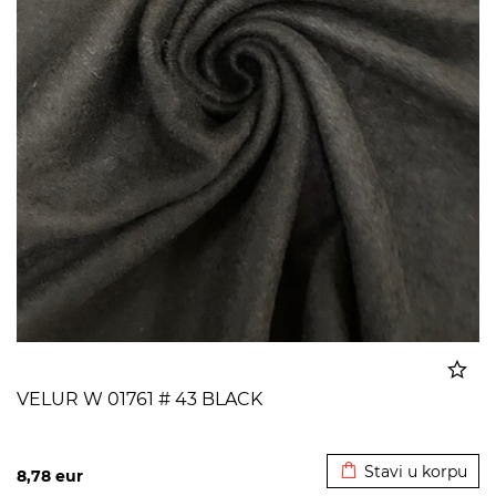
VELUR W 01761 # 43 BLACK
Dodato u korpu
Stavi u korpu
8,78
eur