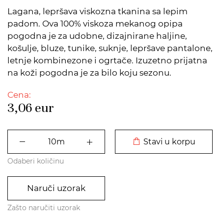
Lagana, lepršava viskozna tkanina sa lepim
padom. Ova 100% viskoza mekanog opipa
pogodna je za udobne, dizajnirane haljine,
košulje, bluze, tunike, suknje, lepršave pantalone,
letnje kombinezone i ogrtače. Izuzetno prijatna
na koži pogodna je za bilo koju sezonu.
Cena:
3,06
eur
DODATO U KORPU
Stavi u korpu
Odaberi količinu
Naruči uzorak
Zašto naručiti uzorak