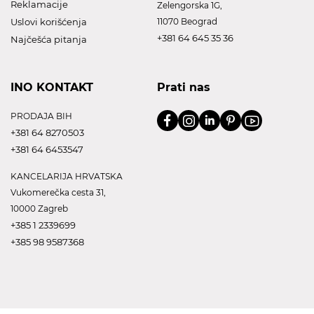
Reklamacije
Zelengorska 1G,
Uslovi korišćenja
11070 Beograd
+381 64 645 35 36
Najčešća pitanja
INO KONTAKT
Prati nas
PRODAJA BIH
+381 64 8270503
+381 64 6453547
KANCELARIJA HRVATSKA
Vukomerečka cesta 31,
10000 Zagreb
+385 1 2339699
+385 98 9587368