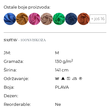
Ostale boje proizvoda:
+ još 16
SASTAV
- 100%VISKOZA
JM:
M
2
Gramaža:
130 g/m
Širina:
141 cm
Održavanje:
s 8 y p C
Boja:
PLAVA
Dezen:
Reorderable:
Ne