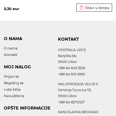
Dodato u korpu
Stavi u korpu
5,30
eur
O NAMA
KONTAKT
O nama
CENTRALA UžICE
Kontakt
Banjička bb,
31000 Užice
MOJ NALOG
+381 64 645 3535
+381 64 615 2990
Prijavi se
Registruj se
MALOPRODAJA VELUR X
Lista želja
Dimitrija Tucovica 131,
Narudžbine
31000 Užice
+381 64 8270527
OPŠTE INFORMACIJE
KANCELARIJA BEOGRAD