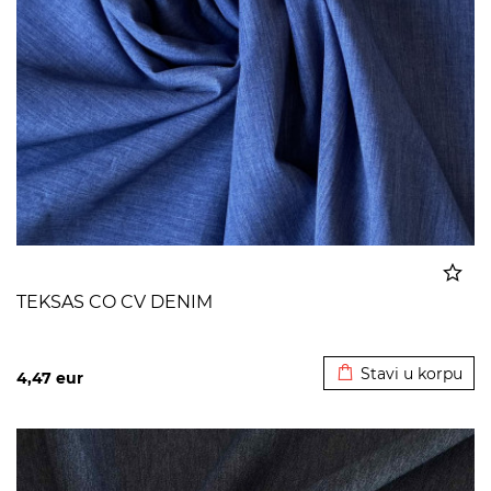
TEKSAS CO CV DENIM
Dodato u korpu
Stavi u korpu
4,47
eur