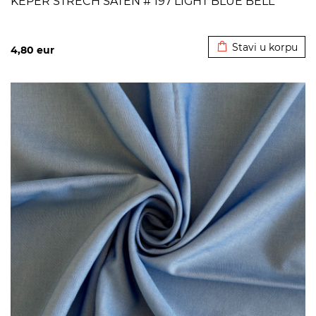
KEPER STRECH SATEN # 197 LIGHT BLUE BELL
Dodato u korpu
Stavi u korpu
4,80
eur