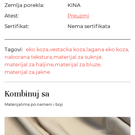
Zemlja porekla:
KINA
Atest:
Preuzmi
Sertifikat:
Nema sertifikata
Tagovi:
eko koza,
vestacka koza,
lagana eko koza,
naborana tekstura,
materijal za suknje,
materijal za haljine,
materijal za bluze,
materijal za jakne
Kombinuj sa
Materijalima po nameni i boji