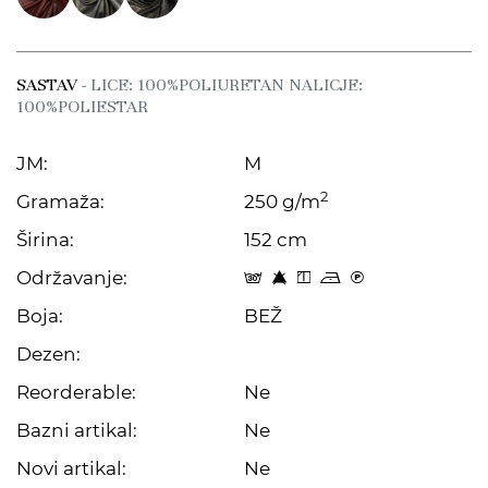
SASTAV
- LICE: 100%POLIURETAN NALICJE:
100%POLIESTAR
JM:
M
2
Gramaža:
250 g/m
Širina:
152 cm
Održavanje:
s 8 y o C
Boja:
BEŽ
Dezen:
Reorderable:
Ne
Bazni artikal:
Ne
Novi artikal:
Ne