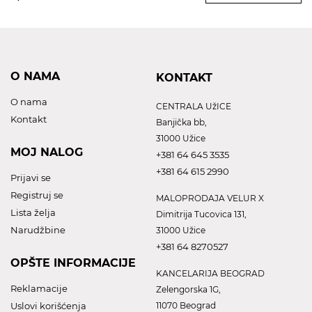
O NAMA
KONTAKT
O nama
CENTRALA UžICE
Kontakt
Banjička bb,
31000 Užice
MOJ NALOG
+381 64 645 3535
+381 64 615 2990
Prijavi se
Registruj se
MALOPRODAJA VELUR X
Lista želja
Dimitrija Tucovica 131,
Narudžbine
31000 Užice
+381 64 8270527
OPŠTE INFORMACIJE
KANCELARIJA BEOGRAD
Reklamacije
Zelengorska 1G,
Uslovi korišćenja
11070 Beograd