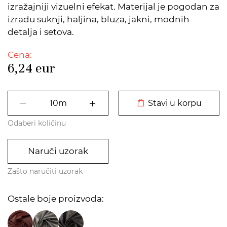
izražajniji vizuelni efekat. Materijal je pogodan za
izradu suknji, haljina, bluza, jakni, modnih
detalja i setova.
Cena:
6,24
eur
DODATO U KORPU
Stavi u korpu
Odaberi količinu
Naruči uzorak
Zašto naručiti uzorak
Ostale boje proizvoda: