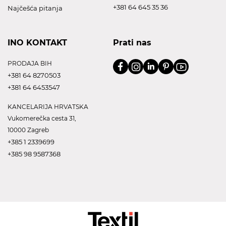
+381 64 645 35 36
Najčešća pitanja
INO KONTAKT
Prati nas
PRODAJA BIH
+381 64 8270503
+381 64 6453547
KANCELARIJA HRVATSKA
Vukomerečka cesta 31,
10000 Zagreb
+385 1 2339699
+385 98 9587368