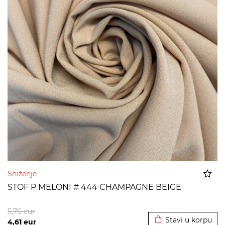
Sniženje
STOF P MELONI # 444 CHAMPAGNE BEIGE
Dodato u korpu
5,76
eur
Stavi u korpu
4,61
eur