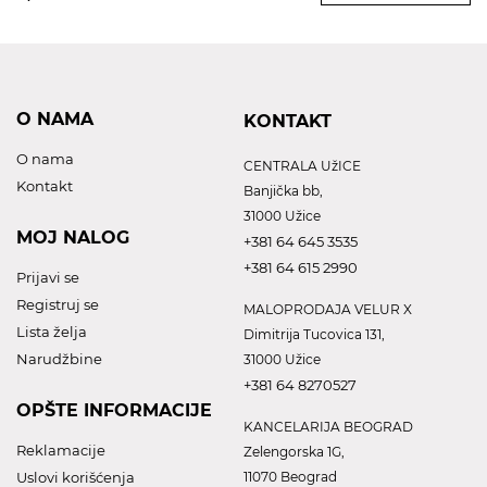
O NAMA
KONTAKT
O nama
CENTRALA UžICE
Kontakt
Banjička bb,
31000 Užice
MOJ NALOG
+381 64 645 3535
+381 64 615 2990
Prijavi se
Registruj se
MALOPRODAJA VELUR X
Lista želja
Dimitrija Tucovica 131,
Narudžbine
31000 Užice
+381 64 8270527
OPŠTE INFORMACIJE
KANCELARIJA BEOGRAD
Reklamacije
Zelengorska 1G,
Uslovi korišćenja
11070 Beograd