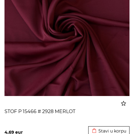
STOF P 15466 # 2928 MERLOT
Dodato u korpu
Stavi u korpu
4,69
eur