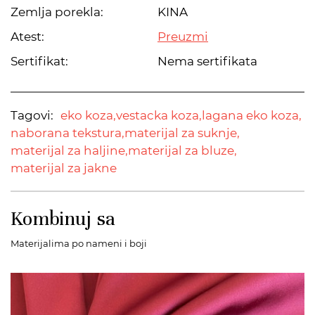
Zemlja porekla:
KINA
Atest:
Preuzmi
Sertifikat:
Nema sertifikata
Tagovi:
eko koza,
vestacka koza,
lagana eko koza,
naborana tekstura,
materijal za suknje,
materijal za haljine,
materijal za bluze,
materijal za jakne
Kombinuj sa
Materijalima po nameni i boji