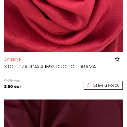
Sniženje
STOF P ZARINA # 1692 DROP OF DRAMA
Dodato u korpu
4,23
eur
Stavi u korpu
3,60
eur