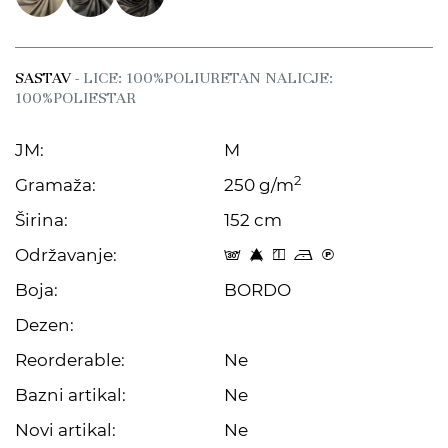
SASTAV
- LICE: 100%POLIURETAN NALICJE:
100%POLIESTAR
JM:
M
2
Gramaža:
250 g/m
Širina:
152 cm
Održavanje:
s 8 y o C
Boja:
BORDO
Dezen:
Reorderable:
Ne
Bazni artikal:
Ne
Novi artikal:
Ne