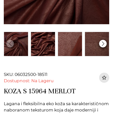
SKU: 06032500-18511
Dostupnost: Na Lageru
KOZA S 15964 MERLOT
Lagana i fleksibilna eko koža sa karakterističnom
naboranom teksturom koja daje moderniji i