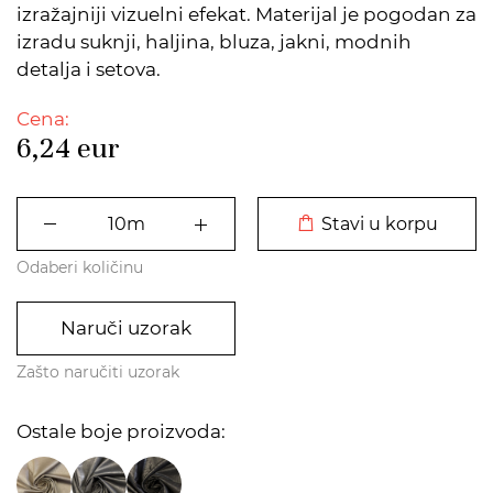
izražajniji vizuelni efekat. Materijal je pogodan za
izradu suknji, haljina, bluza, jakni, modnih
detalja i setova.
Cena:
6,24
eur
DODATO U KORPU
Stavi u korpu
Odaberi količinu
Naruči uzorak
Zašto naručiti uzorak
Ostale boje proizvoda: