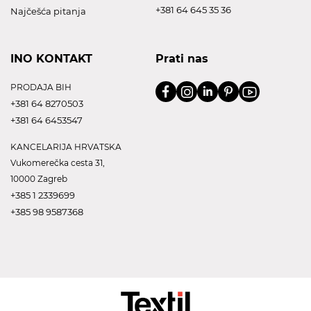
+381 64 645 35 36
Najčešća pitanja
INO KONTAKT
Prati nas
PRODAJA BIH
+381 64 8270503
+381 64 6453547
KANCELARIJA HRVATSKA
Vukomerečka cesta 31,
10000 Zagreb
+385 1 2339699
+385 98 9587368