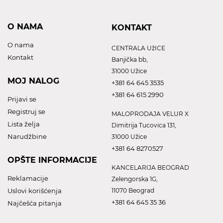
O NAMA
KONTAKT
O nama
CENTRALA UžICE
Kontakt
Banjička bb,
31000 Užice
MOJ NALOG
+381 64 645 3535
+381 64 615 2990
Prijavi se
Registruj se
MALOPRODAJA VELUR X
Lista želja
Dimitrija Tucovica 131,
Narudžbine
31000 Užice
+381 64 8270527
OPŠTE INFORMACIJE
KANCELARIJA BEOGRAD
Reklamacije
Zelengorska 1G,
Uslovi korišćenja
11070 Beograd
+381 64 645 35 36
Najčešća pitanja