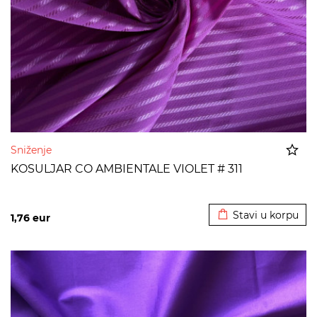
Sniženje
KOSULJAR CO AMBIENTALE VIOLET # 311
Dodato u korpu
Stavi u korpu
1,76
eur