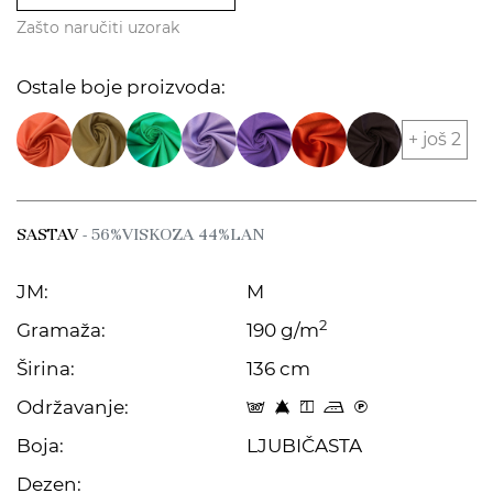
Zašto naručiti uzorak
Ostale boje proizvoda:
+ još 2
SASTAV
- 56%VISKOZA 44%LAN
JM:
M
2
Gramaža:
190 g/m
Širina:
136 cm
Održavanje:
s 8 y p C
Boja:
LJUBIČASTA
Dezen: