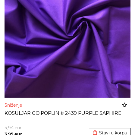
Sniženje
KOSULJAR CO POPLIN # 2439 PURPLE SAPHIRE
Dodato u korpu
4,94
eur
Stavi u korpu
3,95
eur