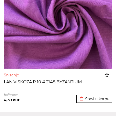
Sniženje
LAN VISKOZA P 10 # 2148 BYZANTIUM
Dodato u korpu
5,74
eur
Stavi u korpu
4,59
eur