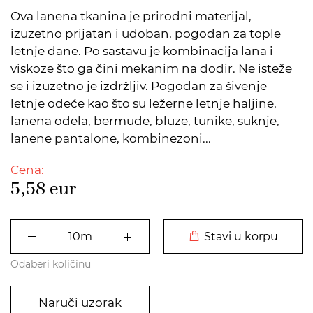
Ova lanena tkanina je prirodni materijal,
izuzetno prijatan i udoban, pogodan za tople
letnje dane. Po sastavu je kombinacija lana i
viskoze što ga čini mekanim na dodir. Ne isteže
se i izuzetno je izdržljiv. Pogodan za šivenje
letnje odeće kao što su ležerne letnje haljine,
lanena odela, bermude, bluze, tunike, suknje,
lanene pantalone, kombinezoni...
Cena:
5,58
eur
DODATO U KORPU
Stavi u korpu
Odaberi količinu
Naruči uzorak