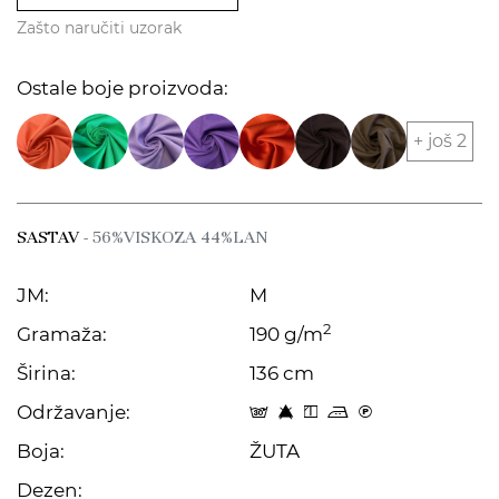
Zašto naručiti uzorak
Ostale boje proizvoda:
+ još 2
SASTAV
- 56%VISKOZA 44%LAN
JM:
M
2
Gramaža:
190 g/m
Širina:
136 cm
Održavanje:
s 8 y p C
Boja:
ŽUTA
Dezen: