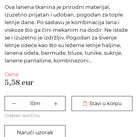
Ova lanena tkanina je prirodni materijal,
izuzetno prijatan i udoban, pogodan za tople
letnje dane. Po sastavu je kombinacija lana i
viskoze što ga čini mekanim na dodir. Ne isteže
se i izuzetno je izdržljiv. Pogodan za šivenje
letnje odeće kao što su ležerne letnje haljine,
lanena odela, bermude, bluze, tunike, suknje,
lanene pantalone, kombinezoni...
Cena:
5,58
eur
DODATO U KORPU
Stavi u korpu
Odaberi količinu
Naruči uzorak