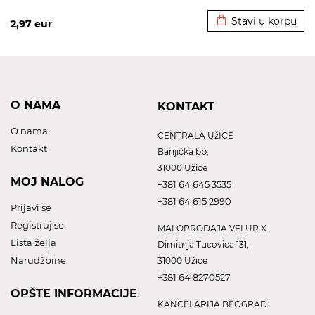
Dodato u korpu
Stavi u korpu
2,97
eur
O NAMA
KONTAKT
O nama
CENTRALA UžICE
Kontakt
Banjička bb,
31000 Užice
MOJ NALOG
+381 64 645 3535
+381 64 615 2990
Prijavi se
Registruj se
MALOPRODAJA VELUR X
Lista želja
Dimitrija Tucovica 131,
Narudžbine
31000 Užice
+381 64 8270527
OPŠTE INFORMACIJE
KANCELARIJA BEOGRAD