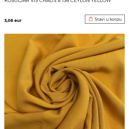
KOSULJAR VIS CHALIS # 138 CEYLON YELLOW
Dodato u korpu
Stavi u korpu
3,06
eur