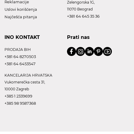
Reklamacije
Zelengorska 1G,
Uslovi korišćenja
11070 Beograd
+381 64 645 35 36
Najčešća pitanja
INO KONTAKT
Prati nas
PRODAJA BIH
+381 64 8270503
+381 64 6453547
KANCELARIJA HRVATSKA
Vukomerečka cesta 31,
10000 Zagreb
+385 1 2339699
+385 98 9587368