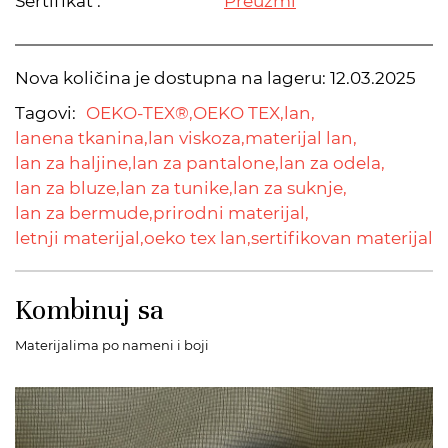
Sertifikat :
Preuzmi
Nova količina je dostupna na lageru:
12.03.2025
Tagovi:
OEKO-TEX®,
OEKO TEX,
lan,
lanena tkanina,
lan viskoza,
materijal lan,
lan za haljine,
lan za pantalone,
lan za odela,
lan za bluze,
lan za tunike,
lan za suknje,
lan za bermude,
prirodni materijal,
letnji materijal,
oeko tex lan,
sertifikovan materijal
Kombinuj sa
Materijalima po nameni i boji