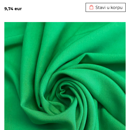
Stavi u korpu
9,74
eur