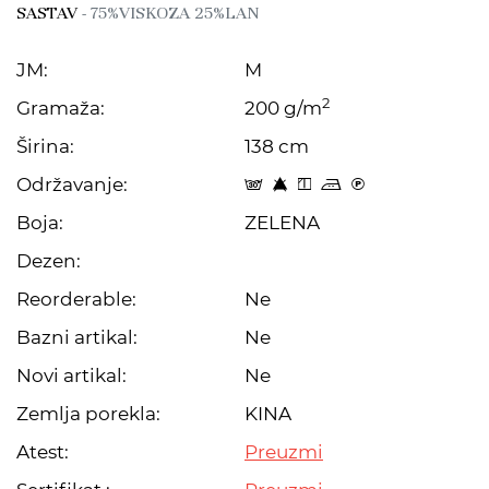
SASTAV
- 75%VISKOZA 25%LAN
JM:
M
2
Gramaža:
200 g/m
Širina:
138 cm
Održavanje:
s 8 y p C
Boja:
ZELENA
Dezen:
Reorderable:
Ne
Bazni artikal:
Ne
Novi artikal:
Ne
Zemlja porekla:
KINA
Atest:
Preuzmi