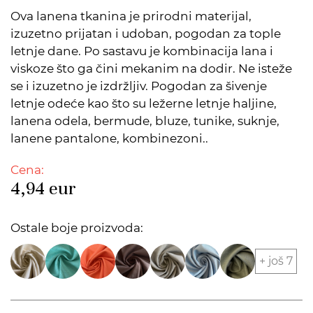
Ova lanena tkanina je prirodni materijal,
izuzetno prijatan i udoban, pogodan za tople
letnje dane. Po sastavu je kombinacija lana i
viskoze što ga čini mekanim na dodir. Ne isteže
se i izuzetno je izdržljiv. Pogodan za šivenje
letnje odeće kao što su ležerne letnje haljine,
lanena odela, bermude, bluze, tunike, suknje,
lanene pantalone, kombinezoni..
Cena:
4,94
eur
Ostale boje proizvoda:
+ još 7