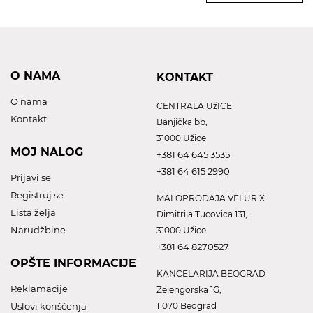
O NAMA
KONTAKT
O nama
CENTRALA UžICE
Kontakt
Banjička bb,
31000 Užice
MOJ NALOG
+381 64 645 3535
+381 64 615 2990
Prijavi se
Registruj se
MALOPRODAJA VELUR X
Lista želja
Dimitrija Tucovica 131,
Narudžbine
31000 Užice
+381 64 8270527
OPŠTE INFORMACIJE
KANCELARIJA BEOGRAD
Reklamacije
Zelengorska 1G,
Uslovi korišćenja
11070 Beograd