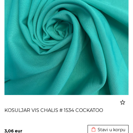
KOSULJAR VIS CHALIS # 1534 COCKATOO
Dodato u korpu
Stavi u korpu
3,06
eur