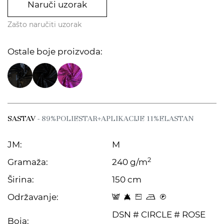
Naruči uzorak
Zašto naručiti uzorak
Ostale boje proizvoda:
SASTAV
- 89%POLIESTAR+APLIKACIJE 11%ELASTAN
JM:
M
2
Gramaža:
240 g/m
Širina:
150 cm
Održavanje:
4 8 Z o C
DSN # CIRCLE # ROSE
Boja: