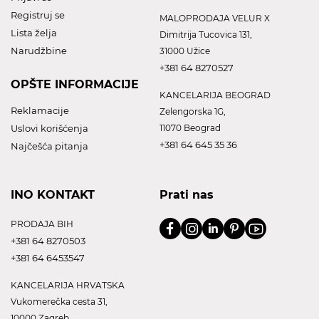
Registruj se
MALOPRODAJA VELUR X
Lista želja
Dimitrija Tucovica 131,
Narudžbine
31000 Užice
+381 64 8270527
OPŠTE INFORMACIJE
KANCELARIJA BEOGRAD
Reklamacije
Zelengorska 1G,
Uslovi korišćenja
11070 Beograd
+381 64 645 35 36
Najčešća pitanja
INO KONTAKT
Prati nas
PRODAJA BIH
+381 64 8270503
+381 64 6453547
KANCELARIJA HRVATSKA
Vukomerečka cesta 31,
10000 Zagreb