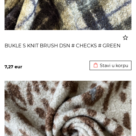
BUKLE S KNIT BRUSH DSN # CHECKS # GREEN
Dodato u korpu
Stavi u korpu
7,27
eur