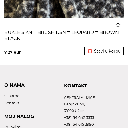
BUKLE S KNIT BRUSH DSN # LEOPARD # BROWN
BLACK
Dodato u korpu
Stavi u korpu
7,27
eur
O NAMA
KONTAKT
O nama
CENTRALA UžICE
Kontakt
Banjička bb,
31000 Užice
MOJ NALOG
+381 64 645 3535
+381 64 615 2990
Prijavi se