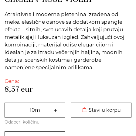
Atraktivna i moderna pletenina izrađena od
meke, elastične osnove sa dodatkom spangle
efekta – sitnih, svetlucavih detalja koji pružaju
metalik sjaj i luksuzan izgled. Zahvaljujući ovoj
kombinaciji, materijal odiše elegancijom i
idealan je za izradu večernjih haljina, modnih
detalja, scenskih kostima i garderobe
namenjene specijalnim prilikama.
Cena:
8,57
eur
DODATO U KORPU
Stavi u korpu
Odaberi količinu